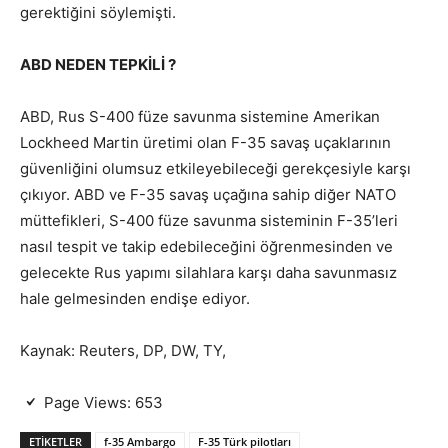
gerektiğini söylemişti.
ABD NEDEN TEPKİLİ ?
ABD, Rus S-400 füze savunma sistemine Amerikan
Lockheed Martin üretimi olan F-35 savaş uçaklarının
güvenliğini olumsuz etkileyebileceği gerekçesiyle karşı
çıkıyor. ABD ve F-35 savaş uçağına sahip diğer NATO
müttefikleri, S-400 füze savunma sisteminin F-35’leri
nasıl tespit ve takip edebileceğini öğrenmesinden ve
gelecekte Rus yapımı silahlara karşı daha savunmasız
hale gelmesinden endişe ediyor.
Kaynak: Reuters, DP, DW, TY,
Page Views:
653
ETIKETLER
f-35 Ambargo
F-35 Türk pilotları