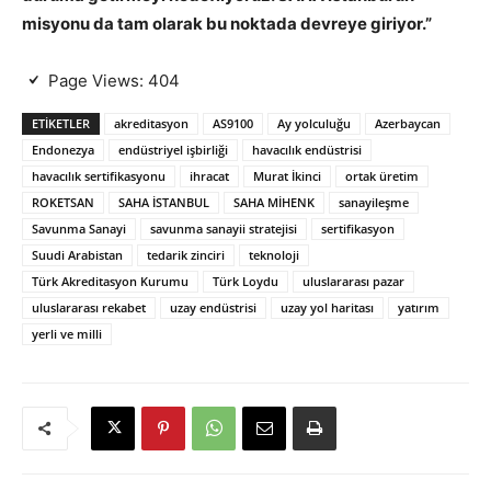
misyonu da tam olarak bu noktada devreye giriyor.”
Page Views:
404
ETIKETLER
akreditasyon
AS9100
Ay yolculuğu
Azerbaycan
Endonezya
endüstriyel işbirliği
havacılık endüstrisi
havacılık sertifikasyonu
ihracat
Murat İkinci
ortak üretim
ROKETSAN
SAHA İSTANBUL
SAHA MİHENK
sanayileşme
Savunma Sanayi
savunma sanayii stratejisi
sertifikasyon
Suudi Arabistan
tedarik zinciri
teknoloji
Türk Akreditasyon Kurumu
Türk Loydu
uluslararası pazar
uluslararası rekabet
uzay endüstrisi
uzay yol haritası
yatırım
yerli ve milli