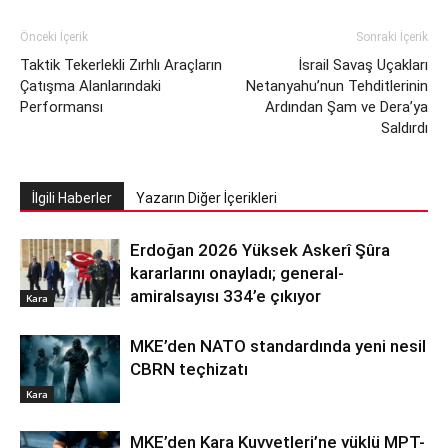
Önceki İçerik
Sonraki İçerik
Taktik Tekerlekli Zırhlı Araçların
İsrail Savaş Uçakları
Çatışma Alanlarındaki
Netanyahu’nun Tehditlerinin
Performansı
Ardından Şam ve Dera’ya
Saldırdı
İlgili Haberler
Yazarın Diğer İçerikleri
Erdoğan 2026 Yüksek Askerî Şûra
kararlarını onayladı; general-
amiralsayısı 334’e çıkıyor
Kara
MKE’den NATO standardında yeni nesil
CBRN teçhizatı
Kara
MKE’den Kara Kuvvetleri’ne yüklü MPT-