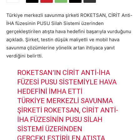
Türkiye merkezli savunma şirketi ROKETSAN, CİRİT Anti-
İHA füzesinin PUSU Silah Sistemi üzerinden
gerçekleştirilen atışta hava hedefini başarıyla vurduğunu
açıkladı. Şirket, testin düşük maliyetli ve mobil hava
savunma çözümlerine yönelik artan ihtiyaca yanıt
verdiğini belirtti.
ROKETSAN’IN CİRİT ANTI-İHA
FÜZESI PUSU SISTEMIYLE HAVA
HEDEFINI İMHA ETTI
TÜRKIYE MERKEZLI SAVUNMA
ŞIRKETI ROKETSAN, CİRİT ANTI-
İHA FÜZESININ PUSU SILAH
SISTEMI ÜZERINDEN
GERÇEKLEŞTIRILEN ATIŞTA