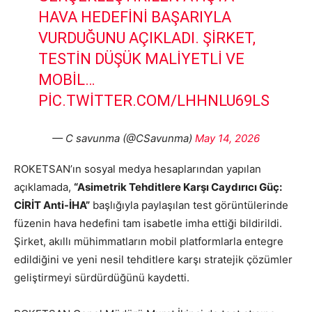
HAVA HEDEFINI BAŞARIYLA
VURDUĞUNU AÇIKLADI. ŞIRKET,
TESTIN DÜŞÜK MALIYETLI VE
MOBIL…
PIC.TWITTER.COM/LHHNLU69LS
— C savunma (@CSavunma)
May 14, 2026
ROKETSAN’ın sosyal medya hesaplarından yapılan
açıklamada,
“Asimetrik Tehditlere Karşı Caydırıcı Güç:
CİRİT Anti-İHA”
başlığıyla paylaşılan test görüntülerinde
füzenin hava hedefini tam isabetle imha ettiği bildirildi.
Şirket, akıllı mühimmatların mobil platformlarla entegre
edildiğini ve yeni nesil tehditlere karşı stratejik çözümler
geliştirmeyi sürdürdüğünü kaydetti.