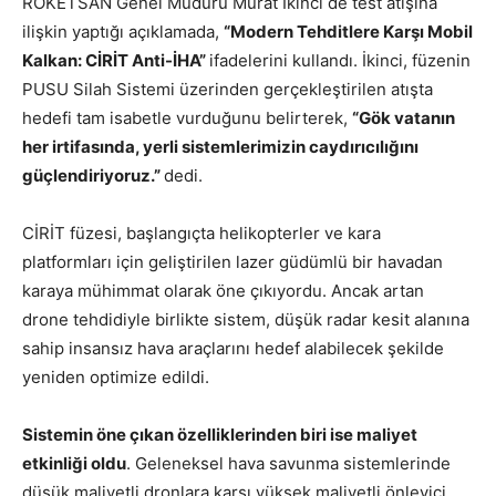
ROKETSAN Genel Müdürü Murat İkinci de test atışına
ilişkin yaptığı açıklamada,
“Modern Tehditlere Karşı Mobil
Kalkan: CİRİT Anti-İHA”
ifadelerini kullandı. İkinci, füzenin
PUSU Silah Sistemi üzerinden gerçekleştirilen atışta
hedefi tam isabetle vurduğunu belirterek,
“Gök vatanın
her irtifasında, yerli sistemlerimizin caydırıcılığını
güçlendiriyoruz.”
dedi.
CİRİT füzesi, başlangıçta helikopterler ve kara
platformları için geliştirilen lazer güdümlü bir havadan
karaya mühimmat olarak öne çıkıyordu. Ancak artan
drone tehdidiyle birlikte sistem, düşük radar kesit alanına
sahip insansız hava araçlarını hedef alabilecek şekilde
yeniden optimize edildi.
Sistemin öne çıkan özelliklerinden biri ise maliyet
etkinliği oldu
. Geleneksel hava savunma sistemlerinde
düşük maliyetli dronlara karşı yüksek maliyetli önleyici