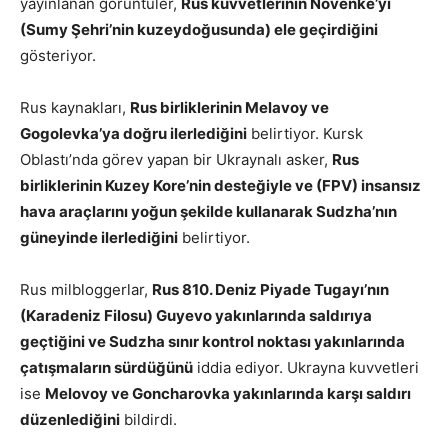
yayınlanan görüntüler,
Rus kuvvetlerinin Novenke’yi
(Sumy Şehri’nin kuzeydoğusunda) ele geçirdiğini
gösteriyor.
Rus kaynakları,
Rus birliklerinin Melavoy ve
Gogolevka’ya doğru ilerlediğini
belirtiyor. Kursk
Oblastı’nda görev yapan bir Ukraynalı asker,
Rus
birliklerinin Kuzey Kore’nin desteğiyle ve (FPV) insansız
hava araçlarını yoğun şekilde kullanarak Sudzha’nın
güneyinde ilerlediğini
belirtiyor.
Rus milbloggerlar,
Rus 810. Deniz Piyade Tugayı’nın
(Karadeniz Filosu) Guyevo yakınlarında saldırıya
geçtiğini ve Sudzha sınır kontrol noktası yakınlarında
çatışmaların sürdüğünü
iddia ediyor. Ukrayna kuvvetleri
ise
Melovoy ve Goncharovka yakınlarında karşı saldırı
düzenlediğini
bildirdi.