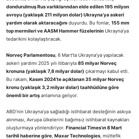
dondurulmuş Rus varlıklarından elde edilen 195 milyon
avroyu (yaklaşık 211 milyon dolar) Ukrayna’ya askeri
yardım olarak aktaracağını
duyurdu. Bu fonlar,
155 mm
top mermileri ve AASM Hammer füzelerinin
Ukrayna’ya
tedarikini kolaylaştıracak.
Norveç Parlamentosu
, 6 Mart’ta Ukrayna’ya yapılacak
askeri yardımı 2025 yılı itibarıyla
85 milyar Norveç
kronuna (yaklaşık 7,8 milyar dolar)
çıkarmayı kabul etti.
Bu rakam,
Kasım 2024’te açıklanan 35 milyar Norveç
kronu (yaklaşık 3,2 milyar dolar) taahhüdüne göre
önemli bir artış
anlamına geliyor.
ABD’nin Ukrayna’ya sağladığı istihbarat desteğinin askıya
alınması, Avrupa ülkelerini bağımsız istihbarat kaynakları
oluşturmaya yönlendiriyor.
Financial Times’ın 8 Mart
tarihli haberine göre
,
Maxar Technologies
, müttefik