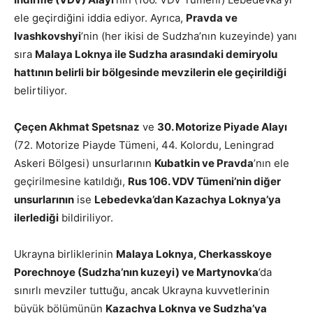
ele geçirdiğini iddia ediyor. Ayrıca,
Pravda ve
Ivashkovshyi
’nin (her ikisi de Sudzha’nın kuzeyinde) yanı
sıra
Malaya Loknya ile Sudzha arasındaki demiryolu
hattının belirli bir bölgesinde mevzilerin ele geçirildiği
belirtiliyor.
Çeçen Akhmat Spetsnaz
ve
30. Motorize Piyade Alayı
(72. Motorize Piayde Tümeni, 44. Kolordu, Leningrad
Askeri Bölgesi) unsurlarının
Kubatkin ve Pravda
’nın ele
geçirilmesine katıldığı,
Rus 106. VDV Tümeni’nin diğer
unsurlarının
ise
Lebedevka’dan Kazachya Loknya’ya
ilerlediği
bildiriliyor.
Ukrayna birliklerinin
Malaya Loknya, Cherkasskoye
Porechnoye (Sudzha’nın kuzeyi) ve Martynovka
’da
sınırlı mevziler tuttuğu, ancak Ukrayna kuvvetlerinin
büyük bölümünün
Kazachya Loknya ve Sudzha’ya