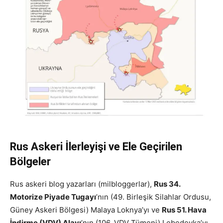
Rus Askeri İlerleyişi ve Ele Geçirilen
Bölgeler
Rus askeri blog yazarları (milbloggerlar),
Rus 34.
Motorize Piyade Tugayı
’nın (49. Birleşik Silahlar Ordusu,
Güney Askeri Bölgesi) Malaya Loknya’yı ve
Rus 51. Hava
İndirme (VDV) Alayı
’nın (106. VDV Tümeni) Lebedevka’yı