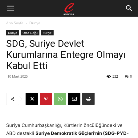
Ana Sayfa
Dünya
Dünya
Orta Doğu
Suriye
SDG, Suriye Devlet
Kurumlarına Entegre Olmayı
Kabul Etti
10 Mart 2025
332
0
Suriye Cumhurbaşkanlığı, Kürtlerin öncülüğündeki ve
ABD destekli
Suriye Demokratik Güçleri’nin (SDG-PYD-