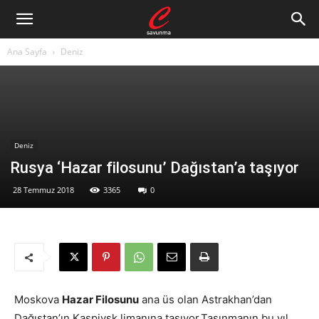
Ana Sayfa
Deniz
Deniz
Rusya ‘Hazar filosunu’ Dağıstan’a taşıyor
28 Temmuz 2018
3365
0
Moskova
Hazar Filosunu
ana üs olan Astrakhan’dan
Dağıstan’ın Kaspiysk limanına taşı
yor.Taşınmanın
bu yıl