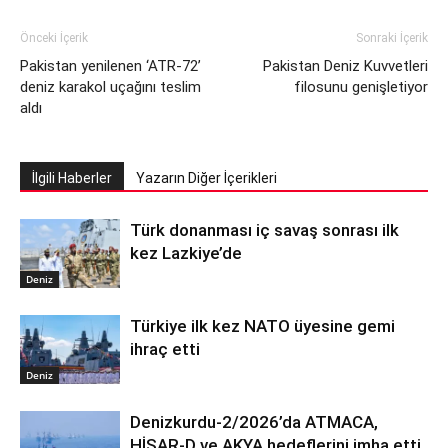
Önceki İçerik
Sonraki İçerik
Pakistan yenilenen ‘ATR-72’
Pakistan Deniz Kuvvetleri
deniz karakol uçağını teslim
filosunu genişletiyor
aldı
İlgili Haberler
Yazarın Diğer İçerikleri
Türk donanması iç savaş sonrası ilk
kez Lazkiye’de
Deniz
Türkiye ilk kez NATO üyesine gemi
ihraç etti
Deniz
Denizkurdu-2/2026’da ATMACA,
HİSAR-D ve AKYA hedeflerini imha etti