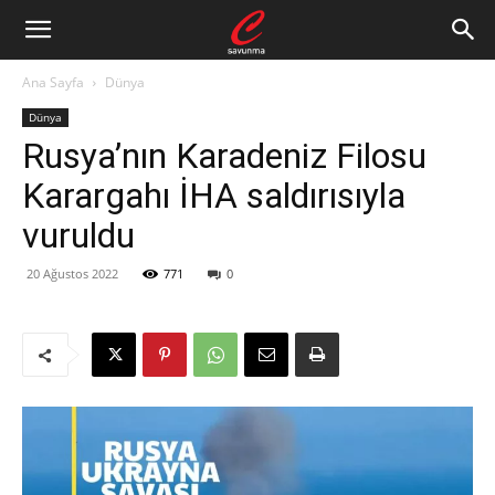
Ana Sayfa
Dünya
Dünya
Rusya’nın Karadeniz Filosu
Karargahı İHA saldırısıyla
vuruldu
20 Ağustos 2022
771
0