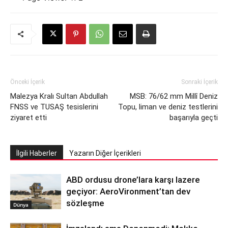
Önceki İçerik
Sonraki İçerik
Malezya Kralı Sultan Abdullah
MSB: 76/62 mm Millî Deniz
FNSS ve TUSAŞ tesislerini
Topu, liman ve deniz testlerini
ziyaret etti
başarıyla geçti
İlgili Haberler
Yazarın Diğer İçerikleri
ABD ordusu drone’lara karşı lazere
geçiyor: AeroVironment’tan dev
sözleşme
Dünya