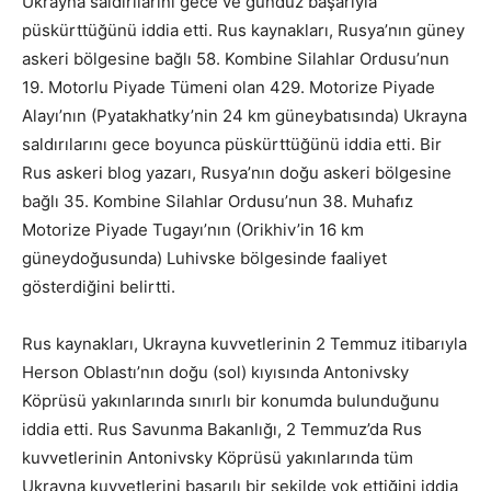
Ukrayna saldırılarını gece ve gündüz başarıyla
püskürttüğünü iddia etti. Rus kaynakları, Rusya’nın güney
askeri bölgesine bağlı 58. Kombine Silahlar Ordusu’nun
19. Motorlu Piyade Tümeni olan 429. Motorize Piyade
Alayı’nın (Pyatakhatky’nin 24 km güneybatısında) Ukrayna
saldırılarını gece boyunca püskürttüğünü iddia etti. Bir
Rus askeri blog yazarı, Rusya’nın doğu askeri bölgesine
bağlı 35. Kombine Silahlar Ordusu’nun 38. Muhafız
Motorize Piyade Tugayı’nın (Orikhiv’in 16 km
güneydoğusunda) Luhivske bölgesinde faaliyet
gösterdiğini belirtti.
Rus kaynakları, Ukrayna kuvvetlerinin 2 Temmuz itibarıyla
Herson Oblastı’nın doğu (sol) kıyısında Antonivsky
Köprüsü yakınlarında sınırlı bir konumda bulunduğunu
iddia etti. Rus Savunma Bakanlığı, 2 Temmuz’da Rus
kuvvetlerinin Antonivsky Köprüsü yakınlarında tüm
Ukrayna kuvvetlerini başarılı bir şekilde yok ettiğini iddia