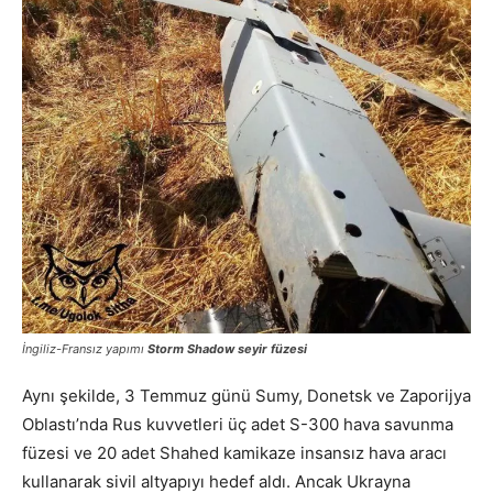
İ
ngiliz-Fransız yapımı
Storm Shadow seyir füzesi
Aynı şekilde, 3 Temmuz günü Sumy, Donetsk ve Zaporijya
Oblastı’nda Rus kuvvetleri üç adet S-300 hava savunma
füzesi ve 20 adet Shahed kamikaze insansız hava aracı
kullanarak sivil altyapıyı hedef aldı. Ancak Ukrayna