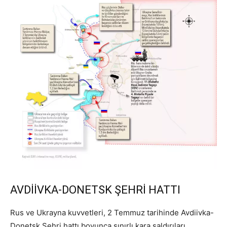
AVDİİVKA-DONETSK ŞEHRİ HATTI
Rus ve Ukrayna kuvvetleri, 2 Temmuz tarihinde Avdiivka-
Donetsk Şehri hattı boyunca sınırlı kara saldırıları