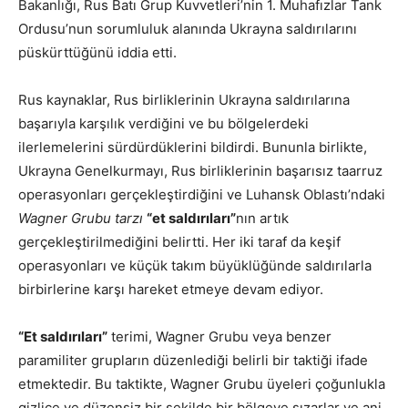
Bakanlığı, Rus Batı Grup Kuvvetleri’nin 1. Muhafızlar Tank
Ordusu’nun sorumluluk alanında Ukrayna saldırılarını
püskürttüğünü iddia etti.
Rus kaynaklar, Rus birliklerinin Ukrayna saldırılarına
başarıyla karşılık verdiğini ve bu bölgelerdeki
ilerlemelerini sürdürdüklerini bildirdi. Bununla birlikte,
Ukrayna Genelkurmayı, Rus birliklerinin başarısız taarruz
operasyonları gerçekleştirdiğini ve Luhansk Oblastı’ndaki
Wagner Grubu tarzı
“et saldırıları”
nın artık
gerçekleştirilmediğini belirtti. Her iki taraf da keşif
operasyonları ve küçük takım büyüklüğünde saldırılarla
birbirlerine karşı hareket etmeye devam ediyor.
“Et saldırıları”
terimi, Wagner Grubu veya benzer
paramiliter grupların düzenlediği belirli bir taktiği ifade
etmektedir. Bu taktikte, Wagner Grubu üyeleri çoğunlukla
gizlice ve düzensiz bir şekilde bir bölgeye sızarlar ve ani