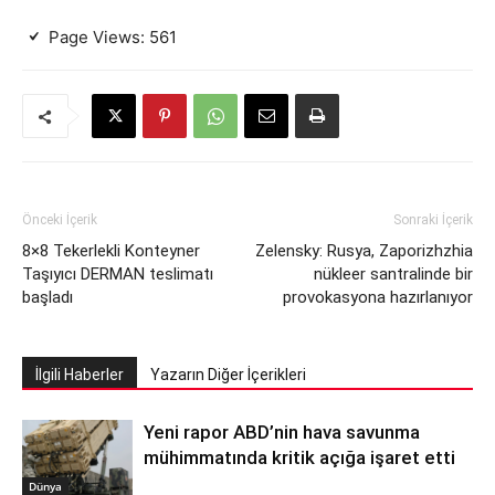
Page Views:
561
Önceki İçerik
Sonraki İçerik
8×8 Tekerlekli Konteyner
Zelensky: Rusya, Zaporizhzhia
Taşıyıcı DERMAN teslimatı
nükleer santralinde bir
başladı
provokasyona hazırlanıyor
İlgili Haberler
Yazarın Diğer İçerikleri
Yeni rapor ABD’nin hava savunma
mühimmatında kritik açığa işaret etti
Dünya