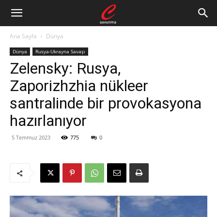
Ana Sayfa
Dünya
Dünya
Rusya-Ukrayna Savaşı
Zelensky: Rusya,
Zaporizhzhia nükleer
santralinde bir provokasyona
hazırlanıyor
5 Temmuz 2023
775
0