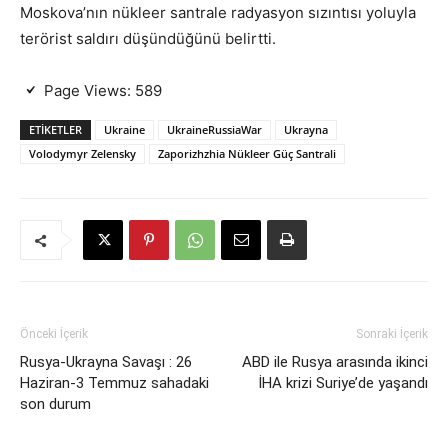
Moskova’nın nükleer santrale radyasyon sızıntısı yoluyla
terörist saldırı düşündüğünü belirtti.
Page Views:
589
ETIKETLER
Ukraine
UkraineRussiaWar
Ukrayna
Volodymyr Zelensky
Zaporizhzhia Nükleer Güç Santrali
Önceki İçerik
Sonraki İçerik
Rusya-Ukrayna Savaşı : 26
ABD ile Rusya arasında ikinci
Haziran-3 Temmuz sahadaki
İHA krizi Suriye’de yaşandı
son durum