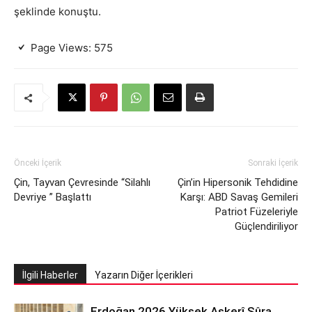
şeklinde konuştu.
Page Views:
575
Önceki İçerik
Sonraki İçerik
Çin, Tayvan Çevresinde “Silahlı
Çin’in Hipersonik Tehdidine
Devriye ” Başlattı
Karşı: ABD Savaş Gemileri
Patriot Füzeleriyle
Güçlendiriliyor
İlgili Haberler
Yazarın Diğer İçerikleri
Erdoğan 2026 Yüksek Askerî Şûra