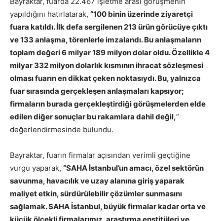
Bayraktar, fuarda 22.467 işletme arası görüşmenin
yapıldığını hatırlatarak,
“100 binin üzerinde ziyaretçi
fuara katıldı. İlk defa sergilenen 213 ürün görücüye çıktı
ve 133 anlaşma, törenlerle imzalandı. Bu anlaşmaların
toplam değeri 6 milyar 189 milyon dolar oldu. Özellikle 4
milyar 332 milyon dolarlık kısmının ihracat sözleşmesi
olması fuarın en dikkat çeken noktasıydı. Bu, yalnızca
fuar sırasında gerçekleşen anlaşmaları kapsıyor;
firmaların burada gerçekleştirdiği görüşmelerden elde
edilen diğer sonuçlar bu rakamlara dahil değil,
”
değerlendirmesinde bulundu.
Bayraktar, fuarın firmalar açısından verimli geçtiğine
vurgu yaparak,
“SAHA İstanbul’un amacı, özel sektörün
savunma, havacılık ve uzay alanına giriş yaparak
maliyet etkin, sürdürülebilir çözümler sunmasını
sağlamak. SAHA İstanbul, büyük firmalar kadar orta ve
küçük ölçekli firmalarımız, araştırma enstitüleri ve