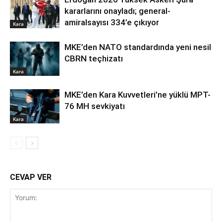
kararlarını onayladı; general-
amiralsayısı 334’e çıkıyor
Kara
MKE’den NATO standardında yeni nesil
CBRN teçhizatı
Kara
MKE’den Kara Kuvvetleri’ne yüklü MPT-
76 MH sevkiyatı
Kara
CEVAP VER