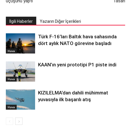
uçuşunu yaptı
Tasarı
İlgili Haberler
Yazarın Diğer İçerikleri
Türk F-16’ları Baltık hava sahasında
dört aylık NATO görevine başladı
Hava
KAAN’ın yeni prototipi P1 piste indi
Hava
KIZILELMA’dan dahili mühimmat
yuvasıyla ilk başarılı atış
Hava