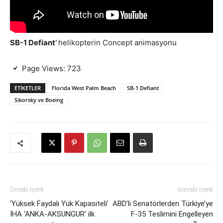
SB-1 Defiant’
helikopterin Concept animasyonu
Page Views:
723
ETIKETLER
Florida West Palm Beach
SB-1 Defiant
Sikorsky ve Boeing
Önceki İçerik
Sonraki İçerik
‘Yüksek Faydalı Yük Kapasiteli’
ABD’li Senatörlerden Türkiye’ye
İHA ‘ANKA-AKSUNGUR’ ilk
F-35 Teslimini Engelleyen