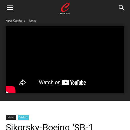
Ana Sayfa
Hava
Hava
Video
Sikorsky-Boeing ‘SB-1