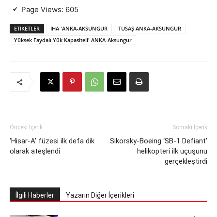
Page Views:
605
ETIKETLER
İHA 'ANKA-AKSUNGUR
TUSAŞ ANKA-AKSUNGUR
Yüksek Faydalı Yük Kapasiteli' ANKA-Aksungur
Önceki İçerik
Sonraki İçerik
‘Hisar-A’ füzesi ilk defa dik
Sikorsky-Boeing ‘SB-1 Defiant’
olarak ateşlendi
helikopteri ilk uçuşunu
gerçekleştirdi
İlgili Haberler
Yazarın Diğer İçerikleri