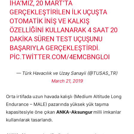
İHA’MIZ, 20 MART’TA
GERÇEKLEŞTIRILEN ILK UÇUŞTA
OTOMATIK INIŞ VE KALKIŞ
ÖZELLIĞINI KULLANARAK 4 SAAT 20
DAKIKA SÜREN TEST UÇUŞUNU
BAŞARIYLA GERÇEKLEŞTIRDI.
PIC.TWITTER.COM/4EMCBNGLOI
— Türk Havacılık ve Uzay Sanayii (@TUSAS_TR)
March 21, 2019
Orta irtifada uzun havada kalışlı (Medium Altitude Long
Endurance – MALE) pazarında yüksek yük taşıma
kapasitesiyle öne çıkan
ANKA-Aksungur
milli imkanlar
kullanılarak tasarlandı.