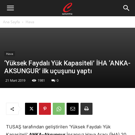
Ana Sayfa
Hava
Hava
‘Yüksek Faydalı Yük Kapasiteli’ İHA ‘ANKA-
AKSUNGUR’ ilk uçuşunu yaptı
21 Mart 2019
1981
0
TUSAŞ tarafından geliştirilen ‘Yüksek Faydalı Yük
Kapasiteli’
ANKA-Aksungur
İnsansız Hava Aracı (İHA) 20