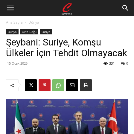
Ana Sayfa
Dünya
Dünya
Orta Doğu
Suriye
Şeybani: Suriye, Komşu
Ülkeler İçin Tehdit Olmayacak
15 Ocak 2025
331
0