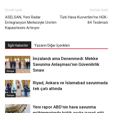
Önceki İçerik
Sonraki İçerik
ASELSAN, Yeni Radar
Türk Hava Kuvvetleri’ne HGK-
Entegrasyon Merkeziyle Üretim
84 Teslimatı
Kapasitesini Artırıyor
İlgili Haberler
Yazarın Diğer İçerikleri
İmzalandı ama Denenmedi: Mekke
Savunma Anlaşması’nın Güvenilirlik
Sınavı
Dünya
Riyad, Ankara ve İslamabad savunmada
tek çatı altında
Dünya
Yeni rapor ABD’nin hava savunma
mühimmatında kritik açığa işaret etti