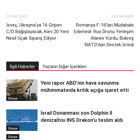
Önceki İçerik
Sonraki İçerik
İsveç, Ukrayna’ya 16 Gripen
Romanya F-16’ları Müdahale
C/D Bağışlayacak; Kiev 20 Yeni
Edemedi: Rus Dronu Yerleşim
Nesil Uçak Sipariş Ediyor
Alanını Vurdu, Bükreş
NATO’dan Destek İstedi
İlgili Haberler
Yazarın Diğer İçerikleri
Yeni rapor ABD’nin hava savunma
mühimmatında kritik açığa işaret etti
Dünya
İsrail Donanması son Dolphin II
denizaltısı INS Drakon’u teslim aldı
Dünya
Dünya