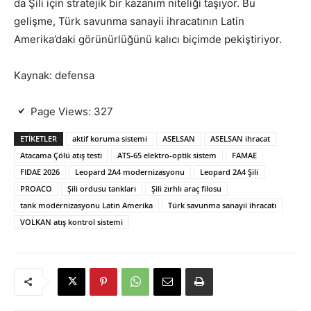
da Şili için stratejik bir kazanım niteliği taşıyor. Bu
gelişme, Türk savunma sanayii ihracatının Latin
Amerika’daki görünürlüğünü kalıcı biçimde pekiştiriyor.
Kaynak: defensa
Page Views:
327
ETIKETLER
aktif koruma sistemi
ASELSAN
ASELSAN ihracat
Atacama Çölü atış testi
ATS-65 elektro-optik sistem
FAMAE
FIDAE 2026
Leopard 2A4 modernizasyonu
Leopard 2A4 Şili
PROACO
Şili ordusu tankları
Şili zırhlı araç filosu
tank modernizasyonu Latin Amerika
Türk savunma sanayii ihracatı
VOLKAN atış kontrol sistemi