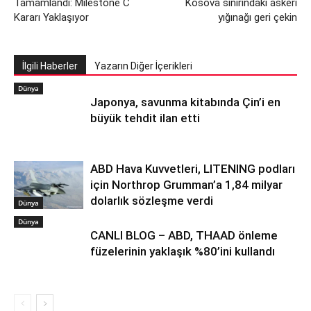
Tamamlandı: Milestone C
Kosova sınırındaki askeri
Kararı Yaklaşıyor
yığınağı geri çekin
İlgili Haberler
Yazarın Diğer İçerikleri
Dünya
Japonya, savunma kitabında Çin’i en
büyük tehdit ilan etti
ABD Hava Kuvvetleri, LITENING podları
için Northrop Grumman’a 1,84 milyar
dolarlık sözleşme verdi
Dünya
Dünya
CANLI BLOG – ABD, THAAD önleme
füzelerinin yaklaşık %80’ini kullandı