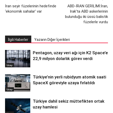
İran seyir füzelerinin hedefinde
ABD-İRAN GERİLİMİ:İran,
‘ekonomik sahalar’ var
Irak’ta ABD askerlerinin
bulunduğu iki üssü balistik
füzelerle vurdu
İlgili Haberler
Yazarın Diğer İçerikleri
Pentagon, uzay veri ağı için K2 Space’e
22,9 milyon dolarlık görev verdi
Uzay
Türkiye’nin yerli rubidyum atomik saati
SpaceX göreviyle uzaya fırlatıldı
Uzay
Türkiye dahil sekiz müttefikten ortak
uzay hamlesi