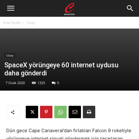
Ana Sayfa
Uzay
Uzay
SpaceX yörüngeye 60 internet uydusu
daha gönderdi
7 Ocak 2020
1325
0
Dün gece Cape Canaveral’dan fırlatılan Falcon 9 roketiyle
yörüngeye internet sinyali göndermek için tasarlanan