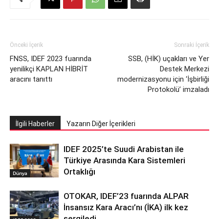
Önceki İçerik
Sonraki İçerik
FNSS, IDEF 2023 fuarında
SSB, (HİK) uçakları ve Yer
yenilikçi KAPLAN HİBRİT
Destek Merkezi
aracını tanıttı
modernizasyonu için ‘İşbirliği
Protokolü’ imzaladı
İlgili Haberler
Yazarın Diğer İçerikleri
IDEF 2025’te Suudi Arabistan ile
Türkiye Arasında Kara Sistemleri
Ortaklığı
Dünya
OTOKAR, IDEF’23 fuarında ALPAR
İnsansız Kara Aracı’nı (İKA) ilk kez
sergiledi