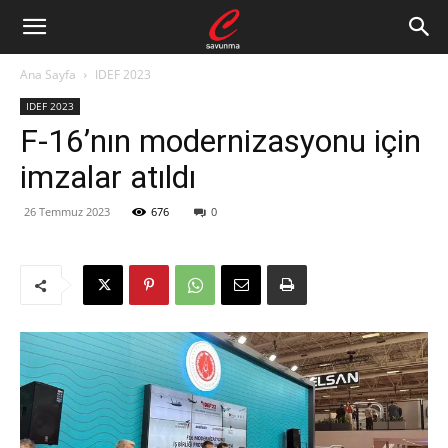
Ana Sayfa
IDEF 2023
IDEF 2023
F-16’nın modernizasyonu için
imzalar atıldı
26 Temmuz 2023
676
0