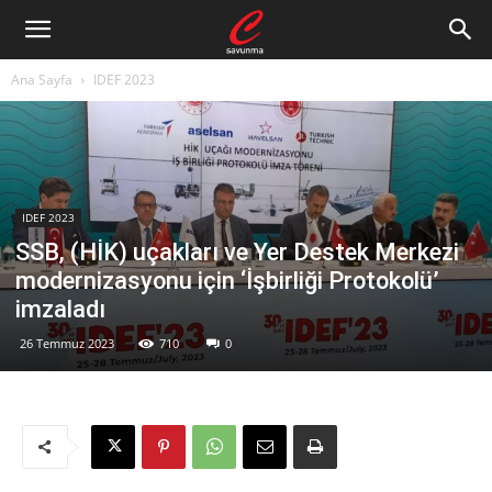
Ana Sayfa
IDEF 2023
IDEF 2023
SSB, (HİK) uçakları ve Yer Destek Merkezi
modernizasyonu için ‘İşbirliği Protokolü’
imzaladı
26 Temmuz 2023
710
0