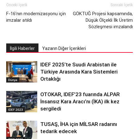
Önceki İçerik
Sonraki İçerik
F-16’nın modernizasyonu için
GÖKTUĞ Projesi kapsamında,
imzalar atıldı
Düşük Ölçekli İlk Üretim
Sözleşmesi imzalandı
İlgili Haberler
Yazarın Diğer İçerikleri
IDEF 2025’te Suudi Arabistan ile
Türkiye Arasında Kara Sistemleri
Ortaklığı
Dünya
OTOKAR, IDEF’23 fuarında ALPAR
İnsansız Kara Aracı’nı (İKA) ilk kez
sergiledi
IDEF 2023
TUSAŞ, İHA için MİLSAR radarını
tedarik edecek