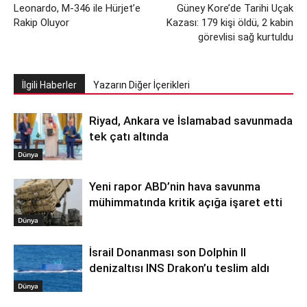
Leonardo, M-346 ile Hürjet’e
Güney Kore’de Tarihi Uçak
Rakip Oluyor
Kazası: 179 kişi öldü, 2 kabin
görevlisi sağ kurtuldu
İlgili Haberler
Yazarın Diğer İçerikleri
Riyad, Ankara ve İslamabad savunmada
tek çatı altında
Dünya
Yeni rapor ABD’nin hava savunma
mühimmatında kritik açığa işaret etti
Dünya
İsrail Donanması son Dolphin II
denizaltısı INS Drakon’u teslim aldı
Dünya