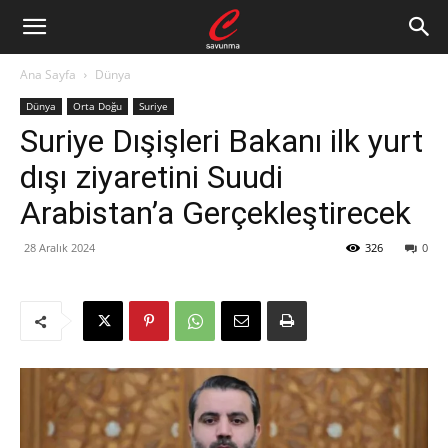
Ana Sayfa
Dünya
Dünya
Orta Doğu
Suriye
Suriye Dışişleri Bakanı ilk yurt
dışı ziyaretini Suudi
Arabistan’a Gerçekleştirecek
28 Aralık 2024
326
0