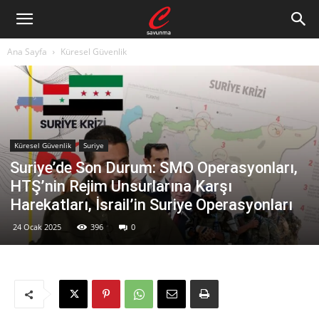
Ana Sayfa
Küresel Güvenlik
Küresel Güvenlik
Suriye
Suriye’de Son Durum: SMO Operasyonları,
HTŞ’nin Rejim Unsurlarına Karşı
Harekatları, İsrail’in Suriye Operasyonları
24 Ocak 2025
396
0