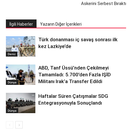
Askerini Serbest Bıraktı
İlgili Haberler
Yazarın Diğer İçerikleri
Türk donanması iç savaş sonrası ilk
kez Lazkiye’de
Deniz
ABD, Tanf Üssü’nden Çekilmeyi
Tamamladı: 5.700’den Fazla IŞİD
Militanı Irak’a Transfer Edildi
Dünya
Haftalar Süren Çatışmalar SDG
Entegrasyonuyla Sonuçlandı
Dünya