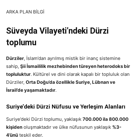
ARKA PLAN BİLGİ
Süveyda Vilayeti’ndeki Dürzi
toplumu
Dürziler
, İslam’dan ayrılmış mistik bir inanç sistemine
sahip,
Şii İsmaililik mezhebinden türeyen heterodoks bir
topluluktur
. Kültürel ve dini olarak kapalı bir topluluk olan
Dürziler,
Orta Doğu’da özellikle Suriye, Lübnan ve
İsrail’de yaşamaktadır
.
Suriye’deki Dürzi Nüfusu ve Yerleşim Alanları
Suriye’deki Dürzi toplumu, yaklaşık
700.000 ila 800.000
kişiden
oluşmaktadır ve ülke nüfusunun yaklaşık
%3-
4’ünü
teşkil eder.