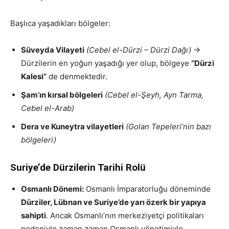
Başlıca yaşadıkları bölgeler:
Süveyda Vilayeti
(Cebel el-Dürzi – Dürzi Dağı)
→
Dürzilerin en yoğun yaşadığı yer olup, bölgeye
“Dürzi
Kalesi”
de denmektedir.
Şam’ın kırsal bölgeleri
(Cebel el-Şeyh, Ayn Tarma,
Cebel el-Arab)
Dera ve Kuneytra vilayetleri
(Golan Tepeleri’nin bazı
bölgeleri)
Suriye’de Dürzilerin Tarihi Rolü
Osmanlı Dönemi:
Osmanlı İmparatorluğu döneminde
Dürziler, Lübnan ve Suriye’de yarı özerk bir yapıya
sahipti
. Ancak Osmanlı’nın merkeziyetçi politikaları
nedeniyle zaman zaman Osmanlı yönetimiyle