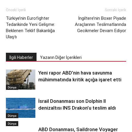
Önceki İçerik
Sonraki İçerik
Türkiye’nin Eurofighter
İngiltere’nin Boxer Piyade
Tedarikinde Yeni Gelişme:
Araçlarının Teslimatlarında
Beklenen Teklif Bakanlığa
Gecikmeler Devam Ediyor
Ulaştı
İlgili Haberler
Yazarın Diğer İçerikleri
Yeni rapor ABD’nin hava savunma
mühimmatında kritik açığa işaret etti
Dünya
İsrail Donanması son Dolphin II
denizaltısı INS Drakon’u teslim aldı
Dünya
Dünya
ABD Donanması, Saildrone Voyager