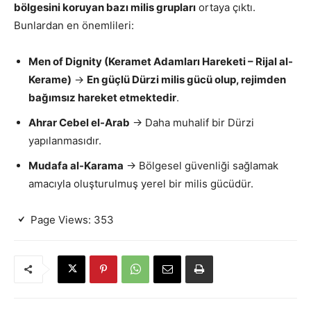
bölgesini koruyan bazı milis grupları
ortaya çıktı.
Bunlardan en önemlileri:
Men of Dignity (Keramet Adamları Hareketi – Rijal al-
Kerame)
→
En güçlü Dürzi milis gücü olup, rejimden
bağımsız hareket etmektedir
.
Ahrar Cebel el-Arab
→ Daha muhalif bir Dürzi
yapılanmasıdır.
Mudafa al-Karama
→ Bölgesel güvenliği sağlamak
amacıyla oluşturulmuş yerel bir milis gücüdür.
Page Views:
353