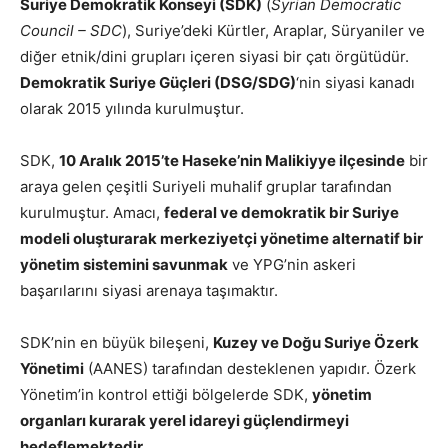
Suriye Demokratik Konseyi (SDK)
(
Syrian Democratic
Council – SDC
), Suriye’deki Kürtler, Araplar, Süryaniler ve
diğer etnik/dini grupları içeren siyasi bir çatı örgütüdür.
Demokratik Suriye Güçleri (DSG/SDG)
‘nin siyasi kanadı
olarak 2015 yılında kurulmuştur.
SDK,
10 Aralık 2015’te Haseke’nin Malikiyye ilçesinde
bir
araya gelen çeşitli Suriyeli muhalif gruplar tarafından
kurulmuştur. Amacı,
federal ve demokratik bir Suriye
modeli oluşturarak merkeziyetçi yönetime alternatif bir
yönetim sistemini savunmak
ve YPG’nin askeri
başarılarını siyasi arenaya taşımaktır.
SDK’nin en büyük bileşeni,
Kuzey ve Doğu Suriye Özerk
Yönetimi
(AANES) tarafından desteklenen yapıdır. Özerk
Yönetim’in kontrol ettiği bölgelerde SDK,
yönetim
organları kurarak yerel idareyi güçlendirmeyi
hedeflemektedir
.