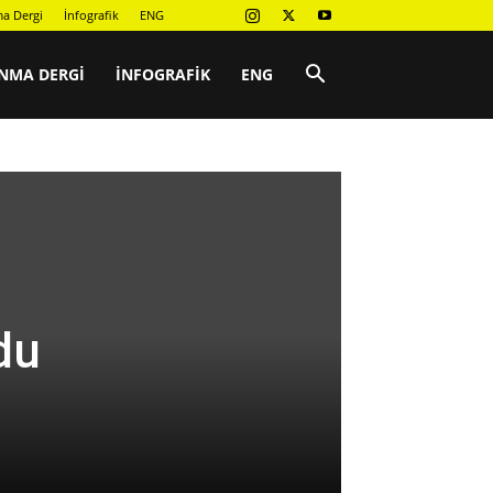
a Dergi
İnfografik
ENG
NMA DERGI
İNFOGRAFIK
ENG
du