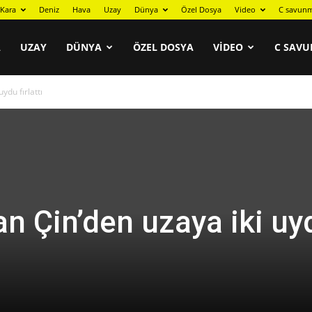
Kara
Deniz
Hava
Uzay
Dünya
Özel Dosya
Video
C savunm
A
UZAY
DÜNYA
ÖZEL DOSYA
VIDEO
C SAVU
ydu fırlattı
an Çin’den uzaya iki uy