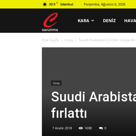
C
30.9
Perşembe, Ağustos 6, 2026
İstanbul
C
KARA
DENIZ
HAV
Ana Sayfa
Uzay
Suudi Arabistan Çin’den uzaya iki u
savunma
Uzay
Suudi Arabist
fırlattı
7 Aralık 2018
1698
0