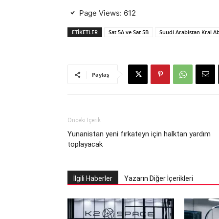
Page Views:
612
ETIKETLER
Sat 5A ve Sat 5B
Suudi Arabistan Kral Ab
Paylaş
Önceki İçerik
Yunanistan yeni fırkateyn için halktan yardım
toplayacak
İlgili Haberler
Yazarın Diğer İçerikleri