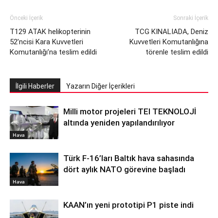
Önceki İçerik
Sonraki İçerik
T129 ATAK helikopterinin
TCG KINALIADA, Deniz
52’ncisi Kara Kuvvetleri
Kuvvetleri Komutanlığına
Komutanlığı’na teslim edildi
törenle teslim edildi
İlgili Haberler
Yazarın Diğer İçerikleri
Milli motor projeleri TEI TEKNOLOJİ
altında yeniden yapılandırılıyor
Hava
Türk F-16’ları Baltık hava sahasında
dört aylık NATO görevine başladı
Hava
KAAN’ın yeni prototipi P1 piste indi