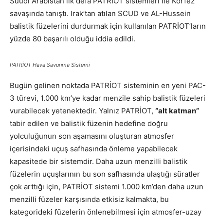
Suudi Arabistan ilk defa PATRİOT sistemleri ile Körfez
savaşında tanıştı. Irak’tan atılan SCUD ve AL-Hussein
balistik füzelerini durdurmak için kullanılan PATRİOT’ların
yüzde 80 başarılı olduğu iddia edildi.
PATRİOT Hava Savunma Sistemi
Bugün gelinen noktada PATRİOT sisteminin en yeni PAC-
3 türevi, 1.000 km’ye kadar menzile sahip balistik füzeleri
vurabilecek yetenektedir. Yalnız PATRİOT,
“alt katman”
tabir edilen ve balistik füzenin hedefine doğru
yolculuğunun son aşamasını oluşturan atmosfer
içerisindeki uçuş safhasında önleme yapabilecek
kapasitede bir sistemdir. Daha uzun menzilli balistik
füzelerin uçuşlarının bu son safhasında ulaştığı süratler
çok arttığı için, PATRİOT sistemi 1.000 km’den daha uzun
menzilli füzeler karşısında etkisiz kalmakta, bu
kategorideki füzelerin önlenebilmesi için atmosfer-uzay