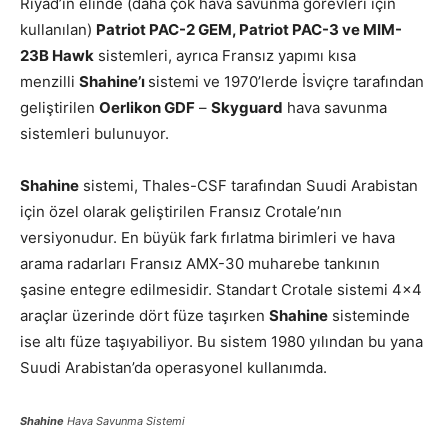
Riyad’ın elinde (daha çok hava savunma görevleri için
kullanılan)
Patriot PAC-2 GEM, Patriot PAC-3 ve MIM-
23B Hawk
sistemleri, ayrıca Fransız yapımı kısa
menzilli
Shahine’ı
sistemi ve 1970’lerde İsviçre tarafından
geliştirilen
Oerlikon GDF
–
Skyguard
hava savunma
sistemleri bulunuyor.
Shahine
sistemi, Thales-CSF tarafından Suudi Arabistan
için özel olarak geliştirilen Fransız Crotale’nın
versiyonudur. En büyük fark fırlatma birimleri ve hava
arama radarları Fransız AMX-30 muharebe tankının
şasine entegre edilmesidir. Standart Crotale sistemi 4×4
araçlar üzerinde dört füze taşırken
Shahine
sisteminde
ise altı füze taşıyabiliyor. Bu sistem 1980 yılından bu yana
Suudi Arabistan’da operasyonel kullanımda.
Shahine
Hava Savunma Sistemi