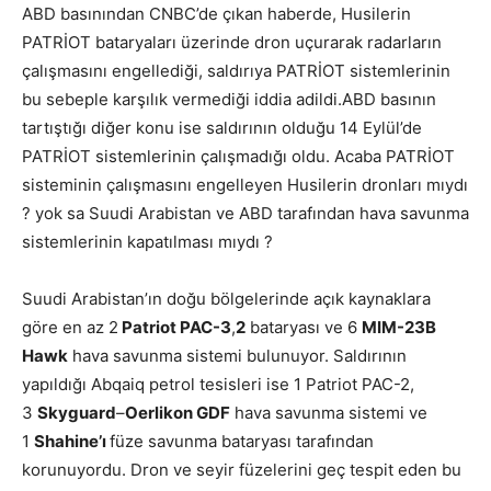
ABD basınından CNBC’de çıkan haberde, Husilerin
PATRİOT bataryaları üzerinde dron uçurarak radarların
çalışmasını engellediği, saldırıya PATRİOT sistemlerinin
bu sebeple karşılık vermediği iddia adildi.ABD basının
tartıştığı diğer konu ise saldırının olduğu 14 Eylül’de
PATRİOT sistemlerinin çalışmadığı oldu. Acaba PATRİOT
sisteminin çalışmasını engelleyen Husilerin dronları mıydı
? yok sa Suudi Arabistan ve ABD tarafından hava savunma
sistemlerinin kapatılması mıydı ?
Suudi Arabistan’ın doğu bölgelerinde açık kaynaklara
göre en az 2
Patriot PAC-3
,
2
bataryası ve 6
MIM-23B
Hawk
hava savunma sistemi bulunuyor. Saldırının
yapıldığı Abqaiq petrol tesisleri ise 1 Patriot PAC-2,
3
Skyguard
–
Oerlikon GDF
hava savunma sistemi ve
1
Shahine’ı
füze savunma bataryası tarafından
korunuyordu. Dron ve seyir füzelerini geç tespit eden bu