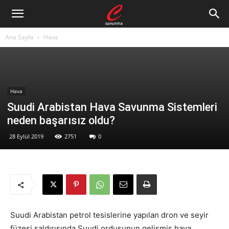
Ana Sayfa
Hava
Hava
Suudi Arabistan Hava Savunma Sistemleri
neden başarısız oldu?
28 Eylül 2019
2751
0
Suudi Arabistan petrol tesislerine yapılan dron ve seyir
füzesi saldırısında Suudi ordusunun gelişmiş hava