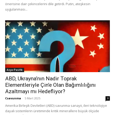
önerisine dair çekincelerini dile getirdi. Putin, ateşkesin
uygulanması...
Asya-Pasifik
ABD, Ukrayna’nın Nadir Toprak
Elementleriyle Çin’e Olan Bağımlılığını
Azaltmayı mı Hedefliyor?
Csavunma
-
5 Mart 2025
0
Amerika Birleşik Devletleri (ABD) savunma sanayii, ileri teknolojiye
dayalı sistemlerin üretiminde kritik minerallere büyük ölçüde