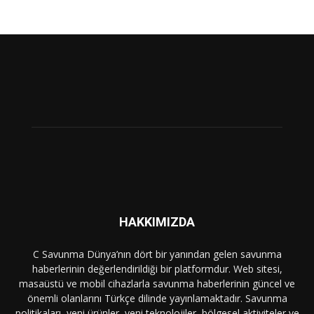
HAKKIMIZDA
C Savunma Dünya’nın dört bir yanından gelen savunma
haberlerinin değerlendirildiği bir platformdur. Web sitesi,
masaüstü ve mobil cihazlarla savunma haberlerinin güncel ve
önemli olanlarını Türkçe dilinde yayınlamaktadır. Savunma
politikaları, yeni ürünler, yeni teknolojiler, bölgesel aktiviteler ve