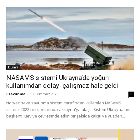
Dünya
NASAMS sistemi Ukrayna’da yoğun
kullanımdan dolayı çalışmaz hale geldi
Csavunma
-
18 Temmuz 2023
0
Norveç hava savunma sistemi tarafından kullanılan NASAMS
sistemi 2022'nin sonlarında Ukrayna'ya ulaştı. Sistem Ukrayna'nın
başkenti Kiev ve çevresinde etkin bir şekilde çalıştı ve yüzden...