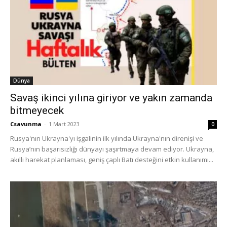
Dünya
Savaş ikinci yılına giriyor ve yakın zamanda
bitmeyecek
Csavunma
-
1 Mart 2023
0
Rusya'nın Ukrayna'yı işgalinin ilk yılında Ukrayna'nın direnişi ve
Rusya’nın başarısızlığı dünyayı şaşırtmaya devam ediyor. Ukrayna,
akıllı harekat planlaması, geniş çaplı Batı desteğini etkin kullanımı...