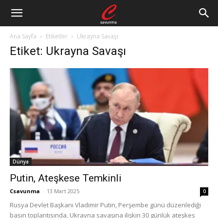
Ana Sayfa
Etiketler
Ukrayna Savaşı
Etiket: Ukrayna Savaşı
Dünya
Putin, Ateşkese Temkinli
Csavunma
-
13 Mart 2025
0
Rusya Devlet Başkanı Vladimir Putin, Perşembe günü düzenlediği
basın toplantısında, Ukrayna savaşına ilişkin 30 günlük ateşkes