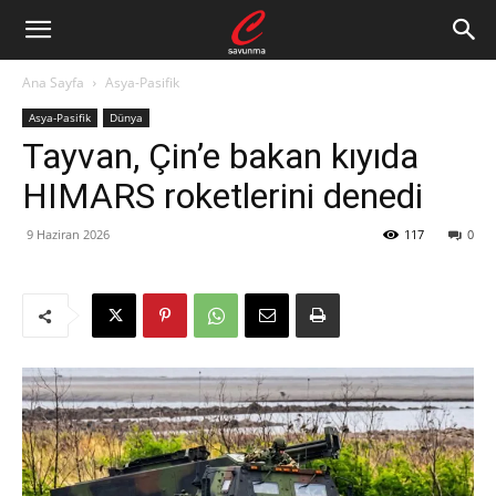
Ana Sayfa
Asya-Pasifik
Asya-Pasifik
Dünya
Tayvan, Çin’e bakan kıyıda
HIMARS roketlerini denedi
9 Haziran 2026
117
0