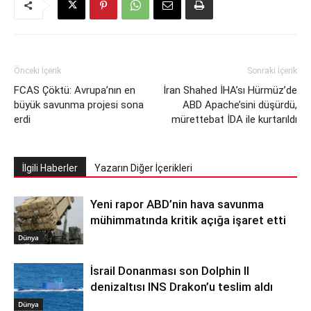
Önceki İçerik
Sonraki İçerik
FCAS Çöktü: Avrupa’nın en
İran Shahed İHA’sı Hürmüz’de
büyük savunma projesi sona
ABD Apache’sini düşürdü,
erdi
mürettebat İDA ile kurtarıldı
İlgili Haberler
Yazarın Diğer İçerikleri
Yeni rapor ABD’nin hava savunma
mühimmatında kritik açığa işaret etti
Dünya
İsrail Donanması son Dolphin II
denizaltısı INS Drakon’u teslim aldı
Dünya