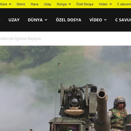
Kara
Deniz
Hava
Uzay
Dünya
Özel Dosya
Video
C savunm
A
UZAY
DÜNYA
ÖZEL DOSYA
VIDEO
C SAVU
larıyla Eğitime Başlıyor