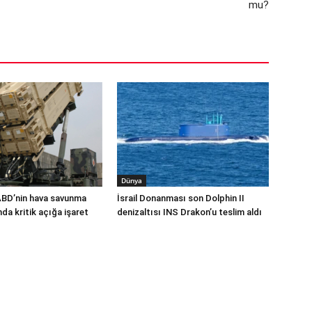
mu?
Dünya
ABD’nin hava savunma
İsrail Donanması son Dolphin II
a kritik açığa işaret
denizaltısı INS Drakon’u teslim aldı