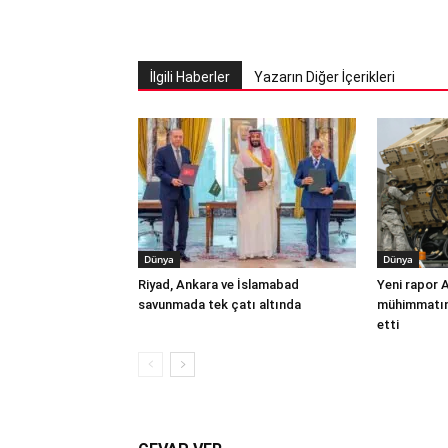
İlgili Haberler
Yazarın Diğer İçerikleri
Dünya
Dünya
Riyad, Ankara ve İslamabad
Yeni rapor 
savunmada tek çatı altında
mühimmatınd
etti