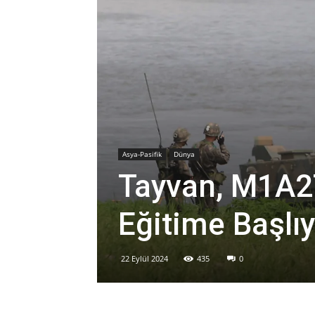
Asya-Pasifik
Dünya
Tayvan, M1A2
Eğitime Başlı
22 Eylül 2024
435
0