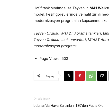
Hafif tank sınıfında ise Tayvan’ın
M41 Walke
model, keşif görevlerinde ve hafif zırhlı he
modernizasyon programları kapsamında kull
Tayvan Ordusu
,
M1A2T Abrams tankları
,
tan
Tayvan Ordusu
,
tank envanteri
,
M1A2T Abr
modernizasyon programı
,
Page Views:
503
Paylaş
Önceki İçerik
Lübnan’da Hava Saldırıları: 180’den Fazla Ölü