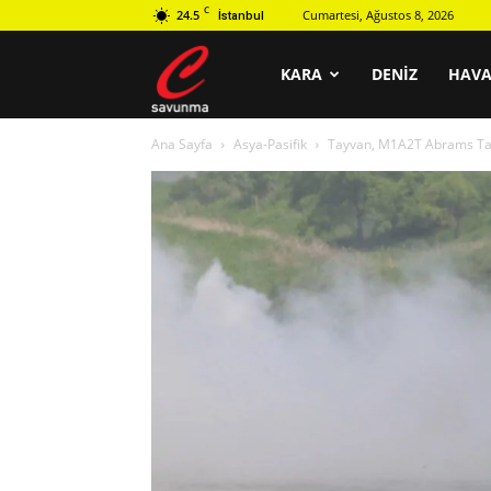
C
24.5
Cumartesi, Ağustos 8, 2026
İstanbul
C
KARA
DENIZ
HAV
Ana Sayfa
Asya-Pasifik
Tayvan, M1A2T Abrams Tank
savunma