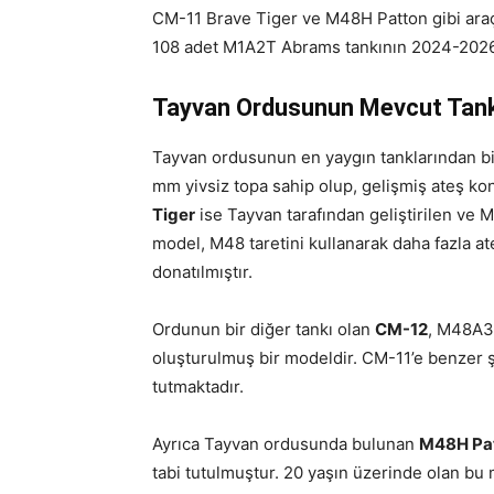
CM-11 Brave Tiger ve M48H Patton gibi araçl
108 adet M1A2T Abrams tankının 2024-2026 yı
Tayvan Ordusunun Mevcut Tank
Tayvan ordusunun en yaygın tanklarından bi
mm yivsiz topa sahip olup, gelişmiş ateş kon
Tiger
ise Tayvan tarafından geliştirilen ve M
model, M48 taretini kullanarak daha fazla a
donatılmıştır.
Ordunun bir diğer tankı olan
CM-12
, M48A3 
oluşturulmuş bir modeldir. CM-11’e benzer şe
tutmaktadır.
Ayrıca Tayvan ordusunda bulunan
M48H Pa
tabi tutulmuştur. 20 yaşın üzerinde olan bu m