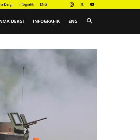
a Dergi
İnfografik
ENG
NMA DERGI
İNFOGRAFIK
ENG