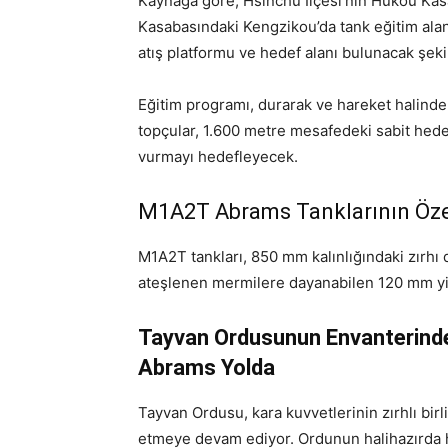
Kaynağa göre, Hsinchu İlçesi’nin Hukou Ka
Kasabasındaki Kengzikou’da tank eğitim alanl
atış platformu ve hedef alanı bulunacak şeki
Eğitim programı, durarak ve hareket halinde 
topçular, 1.600 metre mesafedeki sabit hedef
vurmayı hedefleyecek.
M1A2T Abrams Tanklarının Özel
M1A2T tankları, 850 mm kalınlığındaki zırhı
ateşlenen mermilere dayanabilen 120 mm yivs
Tayvan Ordusunun Envanterinde
Abrams Yolda
Tayvan Ordusu, kara kuvvetlerinin zırhlı bir
etmeye devam ediyor. Ordunun halihazırda 