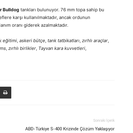
r Bulldog
tankları bulunuyor. 76 mm topa sahip bu
deflere karşı kullanılmaktadır, ancak ordunun
anım oranı giderek azalmaktadır.
k eğitimi
,
askeri bütçe
,
tank tatbikatları
,
zırhlı araçlar
,
ams
,
zırhlı birlikler
,
Tayvan kara kuvvetleri
,
Sonraki İçerik
ABD-Türkiye S-400 Krizinde Çözüm Yaklaşıyor