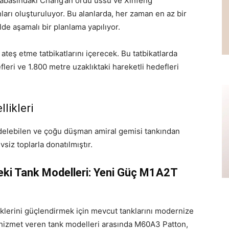
sabasındaki Chang’an ordu üssü ve Xinfeng
arı oluşturuluyor. Bu alanlarda, her zaman en az bir
lde aşamalı bir planlama yapılıyor.
ateş etme tatbikatlarını içerecek. Bu tatbikatlarda
leri ve 1.800 metre uzaklıktaki hareketli hedefleri
likleri
 delebilen ve çoğu düşman amiral gemisi tankından
iz toplarla donatılmıştır.
ki Tank Modelleri: Yeni Güç M1A2T
liklerini güçlendirmek için mevcut tanklarını modernize
hizmet veren tank modelleri arasında M60A3 Patton,