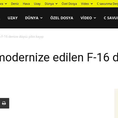
ara
Deniz
Hava
Uzay
Dünya
Özel Dosya
Video
C savunma Der
A
UZAY
DÜNYA
ÖZEL DOSYA
VIDEO
C SAVU
F-16 denize düştü: pilot kayıp
modernize edilen F-16 