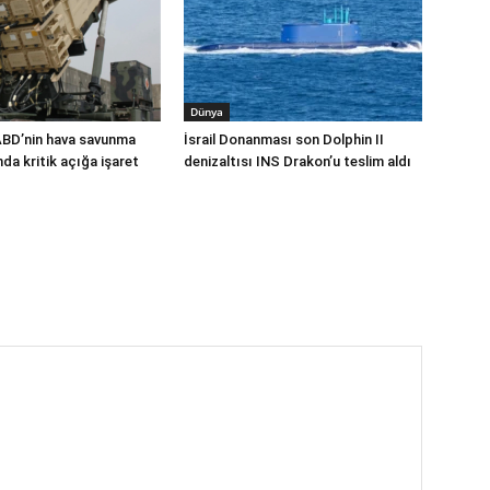
Dünya
ABD’nin hava savunma
İsrail Donanması son Dolphin II
a kritik açığa işaret
denizaltısı INS Drakon’u teslim aldı