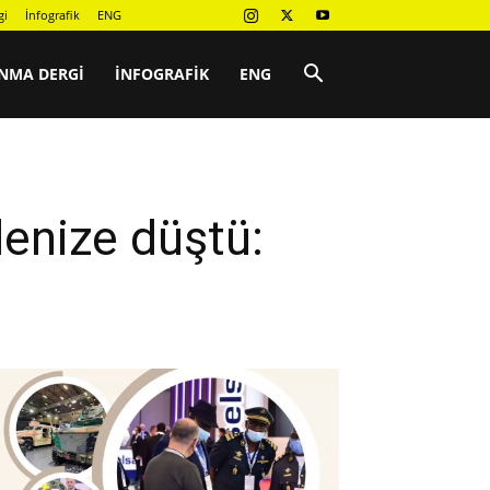
gi
İnfografik
ENG
NMA DERGI
İNFOGRAFIK
ENG
denize düştü: