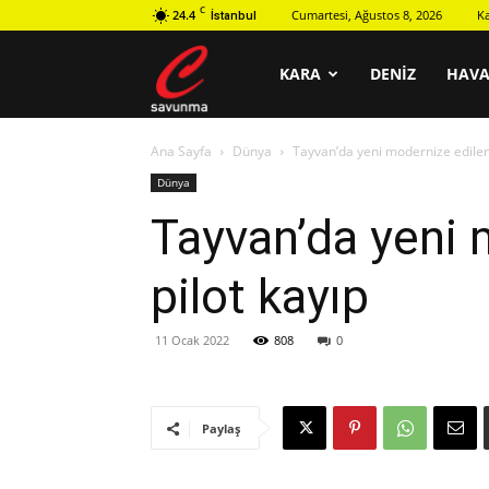
C
24.4
Cumartesi, Ağustos 8, 2026
K
İstanbul
C
KARA
DENIZ
HAV
Ana Sayfa
Dünya
Tayvan’da yeni modernize edilen 
savunma
Dünya
Tayvan’da yeni 
pilot kayıp
11 Ocak 2022
808
0
Paylaş