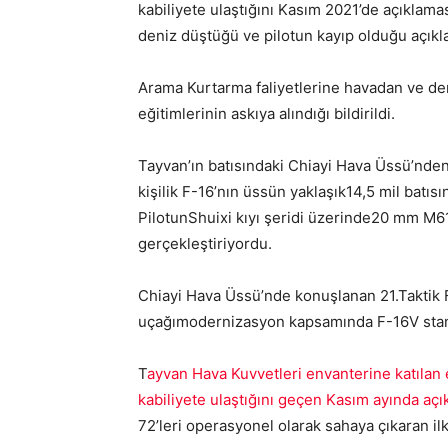
kabiliyete ulaştığını Kasım 2021’de açıklam
deniz düştüğü ve pilotun kayıp olduğu açıkl
Arama Kurtarma faliyetlerine havadan ve d
eğitimlerinin askıya alındığı bildirildi.
Tayvan’ın batısındaki Chiayi Hava Üssü’nden
kişilik F-16’nın üssün yaklaşık
14,5 mil batıs
Pilotun
Shuixi kıyı şeridi üzerinde
20 mm M61 
gerçekleştiriyordu.
Chiayi Hava Üssü’nde konuşlanan 21.Taktik F
uçağı
modernizasyon kapsamında F-16V stand
T
ayvan Hava Kuvvetleri envanterine katılan
kabiliyete ulaştığını geçen Kasım ayında açık
72’leri operasyonel olarak sahaya çıkaran ilk