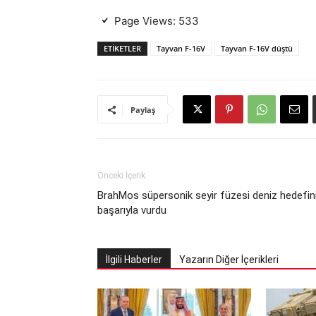
Page Views:
533
ETIKETLER
Tayvan F-16V
Tayvan F-16V düştü
Paylaş
Önceki İçerik
BrahMos süpersonik seyir füzesi deniz hedefin
başarıyla vurdu
İlgili Haberler
Yazarın Diğer İçerikleri