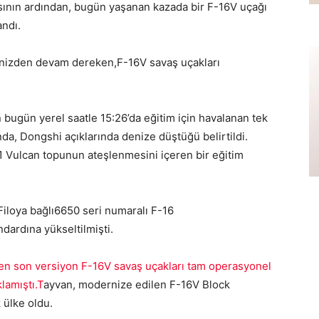
asının ardından, bugün yaşanan kazada bir F-16V uçağı
andı.
enizden devam dereken,
F-16V savaş uçakları
 bugün yerel saatle 15:26’da eğitim için havalanan tek
ında, Dongshi açıklarında denize düştüğü belirtildi.
Vulcan topunun ateşlenmesini içeren bir eğitim
iloya bağlı
6650 seri numaralı F-16
ardına yükseltilmişti.
 en son versiyon F-16V savaş uçakları tam operasyonel
lamıştı.T
ayvan, modernize edilen F-16V Block
 ülke oldu.