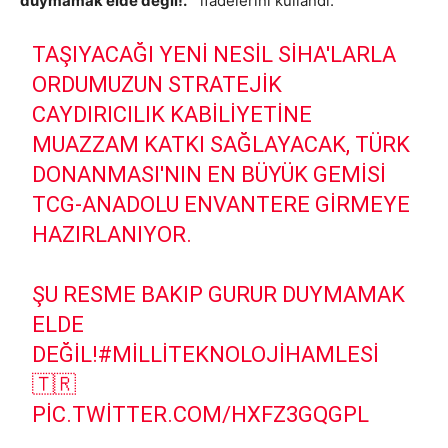
duymamak elde değil!.”
ifadelerini kullandı.
TAŞIYACAĞI YENI NESIL SİHA'LARLA
ORDUMUZUN STRATEJIK
CAYDIRICILIK KABILIYETINE
MUAZZAM KATKI SAĞLAYACAK, TÜRK
DONANMASI'NIN EN BÜYÜK GEMISI
TCG-ANADOLU ENVANTERE GIRMEYE
HAZIRLANIYOR.
ŞU RESME BAKIP GURUR DUYMAMAK
ELDE
DEĞIL!
#MILLITEKNOLOJIHAMLESI
🇹🇷
PIC.TWITTER.COM/HXFZ3GQGPL