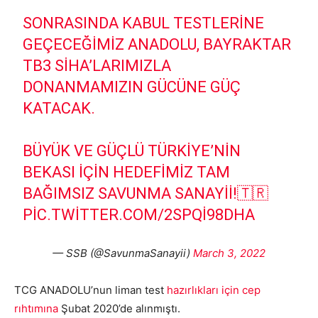
SONRASINDA KABUL TESTLERINE
GEÇECEĞIMIZ ANADOLU, BAYRAKTAR
TB3 SİHA’LARIMIZLA
DONANMAMIZIN GÜCÜNE GÜÇ
KATACAK.
BÜYÜK VE GÜÇLÜ TÜRKIYE’NIN
BEKASI IÇIN HEDEFIMIZ TAM
BAĞIMSIZ SAVUNMA SANAYII!🇹🇷
PIC.TWITTER.COM/2SPQI98DHA
— SSB (@SavunmaSanayii)
March 3, 2022
TCG ANADOLU’nun liman test
hazırlıkları için cep
rıhtımına
Şubat 2020’de alınmıştı.