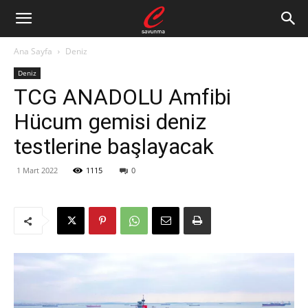
Ana Sayfa
Deniz
Deniz
TCG ANADOLU Amfibi
Hücum gemisi deniz
testlerine başlayacak
1 Mart 2022
1115
0