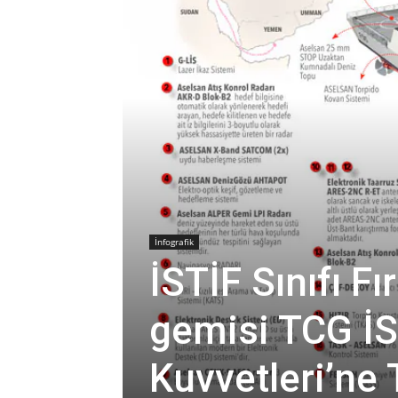
İnfografik
İSTİF Sınıfı Fı
gemisi TCG İS
Kuvvetleri’ne 