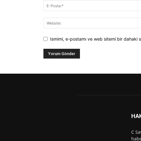
Ismimi, e-postamı ve web sitemi bir dahaki s
HA
C Sa
habe