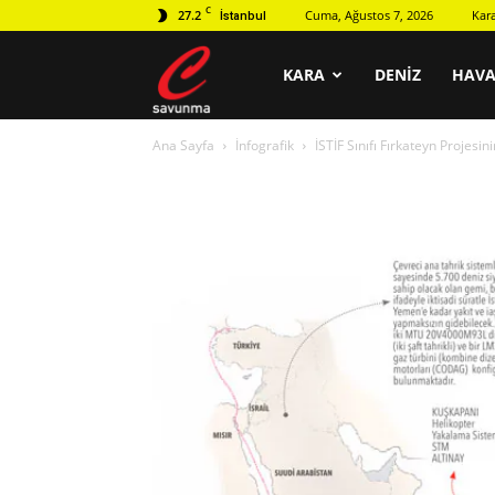
C
27.2
Cuma, Ağustos 7, 2026
Kar
İstanbul
C
KARA
DENIZ
HAV
Ana Sayfa
İnfografik
İSTİF Sınıfı Fırkateyn Projesi
savunma