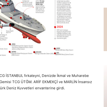
i TCG İSTANBUL fırkateyni, Denizde İkmal ve Muharebe
k Gemisi TCG ÜTĞM. ARİF EKMEKÇİ ve MARLİN İnsansız
ürk Deniz Kuvvetleri envanterine girdi.