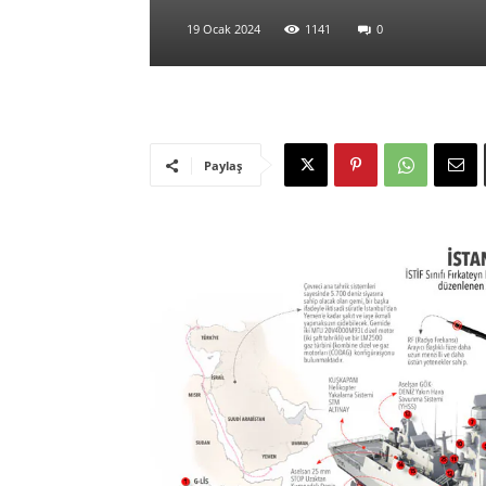
19 Ocak 2024
1141
0
Paylaş