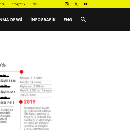
ergi
İnfografik
ENG
NMA DERGI
İNFOGRAFIK
ENG