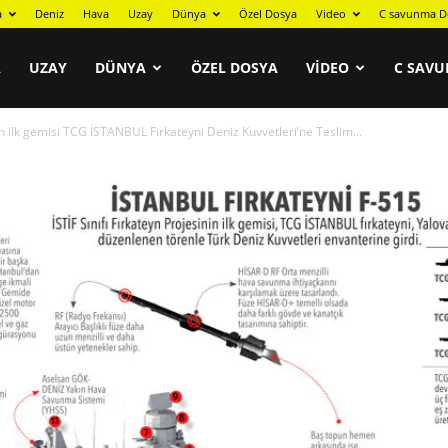
a
Deniz
Hava
Uzay
Dünya
Özel Dosya
Video
C savunma D
A
UZAY
DÜNYA
ÖZEL DOSYA
VIDEO
C SAVU
nin ilk gemisi TCG İSTANBUL Fırkateyni Deniz Kuvvetleri’ne Teslim...