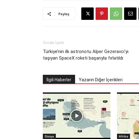
Paylaş
Önceki İçerik
Türkiye’nin ilk astronotu Alper Gezeravcı’yı
taşıyan SpaceX roketi başarıyla fırlatıldı
İlgili Haberler
Yazarın Diğer İçerikleri
Dünya
Afrika