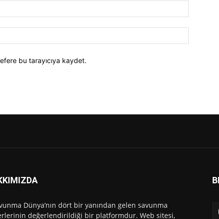
efere bu tarayıcıya kaydet.
KKIMIZDA
B
vunma Dünya’nın dört bir yanından gelen savunma
rlerinin değerlendirildiği bir platformdur. Web sitesi,