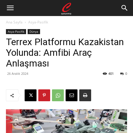
Ana Sayfa
Asya-Pasifik
Asya-Pasifik
Dünya
Terrex Platformu Kazakistan
Yolunda: Amfibi Araç
Anlaşması
26 Aralık 2024
401
0