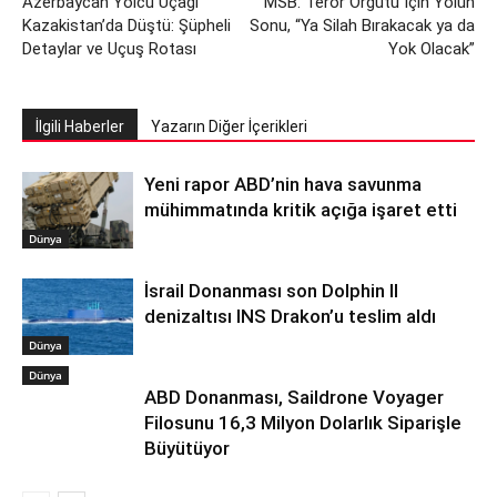
Azerbaycan Yolcu Uçağı
MSB: Terör Örgütü İçin Yolun
Kazakistan’da Düştü: Şüpheli
Sonu, “Ya Silah Bırakacak ya da
Detaylar ve Uçuş Rotası
Yok Olacak”
İlgili Haberler
Yazarın Diğer İçerikleri
Yeni rapor ABD’nin hava savunma
mühimmatında kritik açığa işaret etti
Dünya
İsrail Donanması son Dolphin II
denizaltısı INS Drakon’u teslim aldı
Dünya
Dünya
ABD Donanması, Saildrone Voyager
Filosunu 16,3 Milyon Dolarlık Siparişle
Büyütüyor