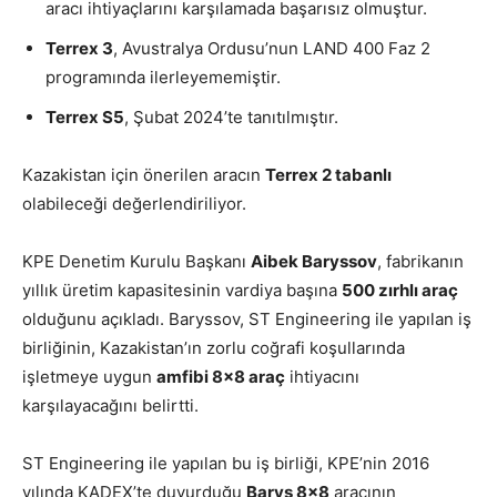
aracı ihtiyaçlarını karşılamada başarısız olmuştur.
Terrex 3
, Avustralya Ordusu’nun LAND 400 Faz 2
programında ilerleyememiştir.
Terrex S5
, Şubat 2024’te tanıtılmıştır.
Kazakistan için önerilen aracın
Terrex 2 tabanlı
olabileceği değerlendiriliyor.
KPE Denetim Kurulu Başkanı
Aibek Baryssov
, fabrikanın
yıllık üretim kapasitesinin vardiya başına
500 zırhlı araç
olduğunu açıkladı. Baryssov, ST Engineering ile yapılan iş
birliğinin, Kazakistan’ın zorlu coğrafi koşullarında
işletmeye uygun
amfibi 8×8 araç
ihtiyacını
karşılayacağını belirtti.
ST Engineering ile yapılan bu iş birliği, KPE’nin 2016
yılında KADEX’te duyurduğu
Barys 8×8
aracının