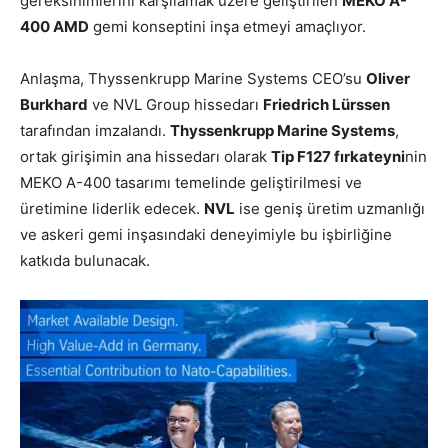
gereksinimlerini karşılamak üzere geliştirilen
MEKO A-
400 AMD
gemi konseptini inşa etmeyi amaçlıyor.
Anlaşma, Thyssenkrupp Marine Systems CEO’su
Oliver
Burkhard
ve NVL Group hissedarı
Friedrich Lürssen
tarafından imzalandı.
Thyssenkrupp Marine Systems
,
ortak girişimin ana hissedarı olarak
Tip F127 fırkateyni
nin
MEKO A-400 tasarımı temelinde geliştirilmesi ve
üretimine liderlik edecek.
NVL
ise geniş üretim uzmanlığı
ve askeri gemi inşasındaki deneyimiyle bu işbirliğine
katkıda bulunacak.