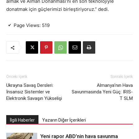
almak ve Alman Donanması’nı en son teknolojiyle
donatmak için güçlerimizi birleştiriyoruz.” dedi.
Page Views:
519
Önceki İçerik
Sonraki İçerik
Ukrayna Savaş Dersleri:
Almanya’nın Hava
İnsansız Sistemler ve
Savunmasında Yeni Güç: IRIS-
Elektronik Savaşın Yükselişi
T SLM
İlgili Haberler
Yazarın Diğer İçerikleri
Yeni rapor ABD’nin hava savunma