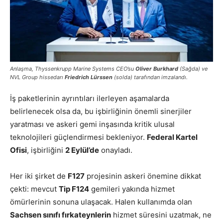
Anlaşma, Thyssenkrupp Marine Systems CEO’su
Oliver Burkhard
(Sağda) ve
NVL Group hissedarı
Friedrich Lürssen
(solda) tarafından imzalandı.
İş paketlerinin ayrıntıları ilerleyen aşamalarda
belirlenecek olsa da, bu işbirliğinin önemli sinerjiler
yaratması ve askeri gemi inşasında kritik ulusal
teknolojileri güçlendirmesi bekleniyor.
Federal Kartel
Ofisi
, işbirliğini
2 Eylül’de
onayladı.
Her iki şirket de
F127
projesinin askeri önemine dikkat
çekti: mevcut
Tip F124
gemileri yakında hizmet
ömürlerinin sonuna ulaşacak. Halen kullanımda olan
Sachsen sınıfı fırkateynlerin
hizmet süresini uzatmak, ne