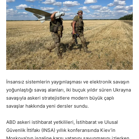
İnsansız sistemlerin yaygınlaşması ve elektronik savaşın
yoğunlaştığı savaş alanları, iki buçuk yıldır süren Ukrayna
savaşıyla askeri stratejistlere modern büyük çaplı
savaşlar hakkında yeni dersler sundu.
ABD askeri istihbarat yetkilileri, İstihbarat ve Ulusal
Güvenlik İttifakı (INSA) yıllık konferansında Kiev’in
Moskova’nın işgaline karşı vatanını savunmasını izlerken