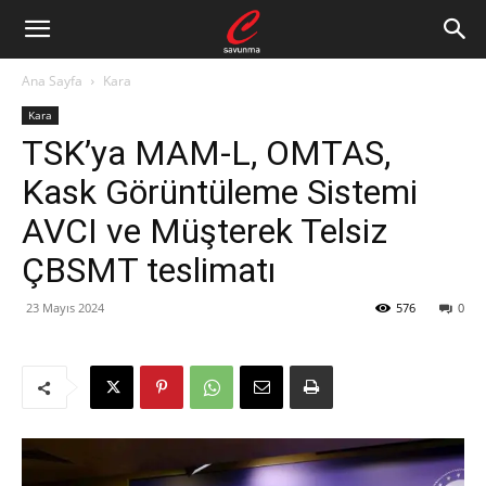
Ana Sayfa
Kara
Kara
TSK’ya MAM-L, OMTAS,
Kask Görüntüleme Sistemi
AVCI ve Müşterek Telsiz
ÇBSMT teslimatı
23 Mayıs 2024
576
0