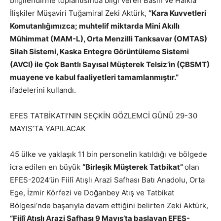
bilgilendirme toplantısında bilgi veren Basın ve Halkla
İlişkiler Müşaviri Tuğamiral Zeki Aktürk,
“Kara Kuvvetleri
Komutanlığımızca; muhtelif miktarda Mini Akıllı
Mühimmat (MAM-L), Orta Menzilli Tanksavar (OMTAS)
Silah Sistemi, Kaska Entegre Görüntüleme Sistemi
(AVCI) ile Çok Bantlı Sayısal Müşterek Telsiz’in (ÇBSMT)
muayene ve kabul faaliyetleri tamamlanmıştır.”
ifadelerini kullandı.
EFES TATBİKATI’NIN SEÇKİN GÖZLEMCİ GÜNÜ 29-30
MAYIS’TA YAPILACAK
45 ülke ve yaklaşık 11 bin personelin katıldığı ve bölgede
icra edilen en büyük
“Birleşik Müşterek Tatbikat”
olan
EFES-2024’ün Fiilî Atışlı Arazi Safhası Batı Anadolu, Orta
Ege, İzmir Körfezi ve Doğanbey Atış ve Tatbikat
Bölgesi’nde başarıyla devam ettiğini belirten Zeki Aktürk,
“Fiilî Atışlı Arazi Safhası 9 Mayıs’ta başlayan EFES-