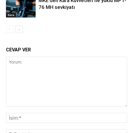
MKE’den Kara Kuvvetleri’ne yüklü MPT-
76 MH sevkiyatı
Kara
CEVAP VER