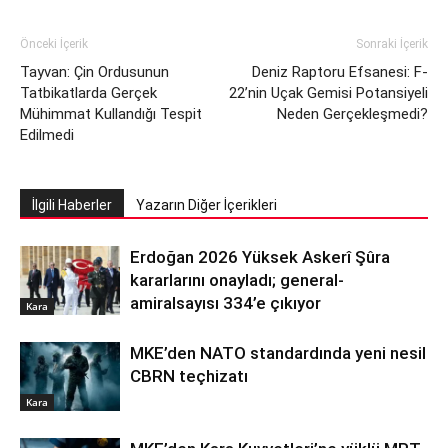
Önceki İçerik
Sonraki İçerik
Tayvan: Çin Ordusunun
Deniz Raptoru Efsanesi: F-
Tatbikatlarda Gerçek
22’nin Uçak Gemisi Potansiyeli
Mühimmat Kullandığı Tespit
Neden Gerçekleşmedi?
Edilmedi
İlgili Haberler
Yazarın Diğer İçerikleri
Erdoğan 2026 Yüksek Askerî Şûra
kararlarını onayladı; general-
amiralsayısı 334’e çıkıyor
Kara
MKE’den NATO standardında yeni nesil
CBRN teçhizatı
Kara