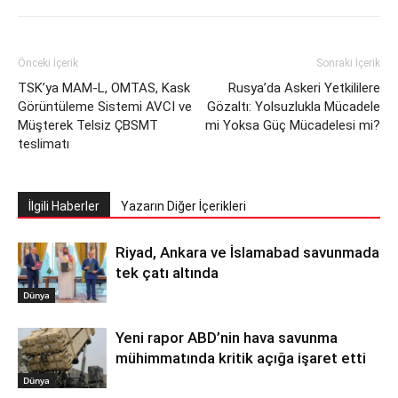
Önceki İçerik
Sonraki İçerik
TSK’ya MAM-L, OMTAS, Kask
Rusya’da Askeri Yetkililere
Görüntüleme Sistemi AVCI ve
Gözaltı: Yolsuzlukla Mücadele
Müşterek Telsiz ÇBSMT
mi Yoksa Güç Mücadelesi mi?
teslimatı
İlgili Haberler
Yazarın Diğer İçerikleri
Riyad, Ankara ve İslamabad savunmada
tek çatı altında
Dünya
Yeni rapor ABD’nin hava savunma
mühimmatında kritik açığa işaret etti
Dünya