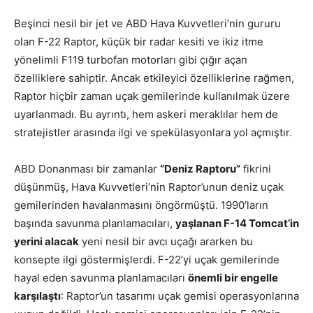
Beşinci nesil bir jet ve ABD Hava Kuvvetleri’nin gururu
olan F-22 Raptor, küçük bir radar kesiti ve ikiz itme
yönelimli F119 turbofan motorları gibi çığır açan
özelliklere sahiptir. Ancak etkileyici özelliklerine rağmen,
Raptor hiçbir zaman uçak gemilerinde kullanılmak üzere
uyarlanmadı. Bu ayrıntı, hem askeri meraklılar hem de
stratejistler arasında ilgi ve spekülasyonlara yol açmıştır.
ABD Donanması bir zamanlar
“Deniz Raptoru”
fikrini
düşünmüş, Hava Kuvvetleri’nin Raptor’unun deniz uçak
gemilerinden havalanmasını öngörmüştü. 1990’ların
başında savunma planlamacıları,
yaşlanan F-14 Tomcat’in
yerini alacak
yeni nesil bir avcı uçağı ararken bu
konsepte ilgi göstermişlerdi. F-22’yi uçak gemilerinde
hayal eden savunma planlamacıları
önemli bir engelle
karşılaştı
: Raptor’un tasarımı uçak gemisi operasyonlarına