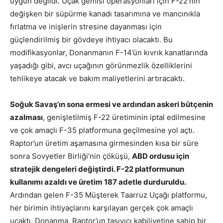
uygun değildi. Uçak gemisi operasyonları için F-22’nin
değişken bir süpürme kanadı tasarımına ve mancınıkla
fırlatma ve inişlerin stresine dayanması için
güçlendirilmiş bir gövdeye ihtiyacı olacaktı. Bu
modifikasyonlar, Donanmanın F-14’ün kıvrık kanatlarında
yaşadığı gibi, avcı uçağının görünmezlik özelliklerini
tehlikeye atacak ve bakım maliyetlerini artıracaktı.
Soğuk Savaş’ın sona ermesi ve ardından askeri bütçenin
azalması
, genişletilmiş F-22 üretiminin iptal edilmesine
ve çok amaçlı F-35 platformuna geçilmesine yol açtı.
Raptor’un üretim aşamasına girmesinden kısa bir süre
sonra Sovyetler Birliği’nin çöküşü,
ABD ordusu için
stratejik dengeleri değiştirdi. F-22 platformunun
kullanımı azaldı ve üretim 187 adetle durduruldu.
Ardından gelen F-35 Müşterek Taarruz Uçağı platformu,
her birimin ihtiyaçlarını karşılayan gerçek çok amaçlı
uçaktı. Donanma, Raptor’un taşıyıcı kabiliyetine sahip bir