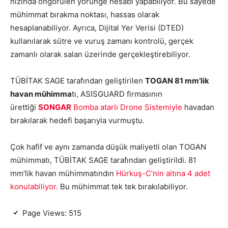
hızında öngörülen yörünge hesabı yapabiliyor. Bu sayede
mühimmat bırakma noktası, hassas olarak
hesaplanabiliyor. Ayrıca, Dijital Yer Verisi (DTED)
kullanılarak sütre ve vuruş zamanı kontrolü, gerçek
zamanlı olarak salan üzerinde gerçekleştirebiliyor.
TÜBİTAK SAGE tarafından geliştirilen
TOGAN 81 mm’lik
havan mühimma
tı, ASISGUARD firmasının
ürettiği
SONGAR
Bomba atarlı Drone Sistemiyle
havadan
bırakılarak hedefi başarıyla vurmuştu.
Çok hafif ve aynı zamanda düşük maliyetli olan TOGAN
mühimmatı, TÜBİTAK SAGE tarafından geliştirildi. 81
mm’lik havan mühimmatındın
Hürkuş-C’nin altına 4 adet
konulabiliyor.
Bu mühimmat tek tek bırakılabiliyor.
Page Views:
515