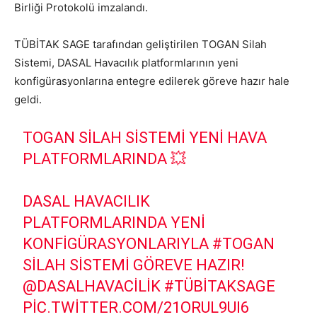
Birliği Protokolü imzalandı.
TÜBİTAK SAGE tarafından geliştirilen TOGAN Silah
Sistemi, DASAL Havacılık platformlarının yeni
konfigürasyonlarına entegre edilerek göreve hazır hale
geldi.
TOGAN SILAH SISTEMI YENI HAVA
PLATFORMLARINDA 💥
DASAL HAVACILIK
PLATFORMLARINDA YENI
KONFIGÜRASYONLARIYLA
#TOGAN
SILAH SISTEMI GÖREVE HAZIR!
@DASALHAVACILIK
#TÜBİTAKSAGE
PIC.TWITTER.COM/21ORUL9UI6