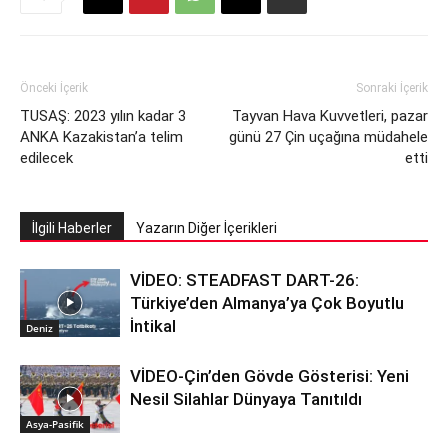
Önceki İçerik
Sonraki İçerik
TUSAŞ: 2023 yılın kadar 3
Tayvan Hava Kuvvetleri, pazar
ANKA Kazakistan’a telim
günü 27 Çin uçağına müdahele
edilecek
etti
İlgili Haberler
Yazarın Diğer İçerikleri
VİDEO: STEADFAST DART-26:
Türkiye’den Almanya’ya Çok Boyutlu
İntikal
Deniz
VİDEO-Çin’den Gövde Gösterisi: Yeni
Nesil Silahlar Dünyaya Tanıtıldı
Asya-Pasifik