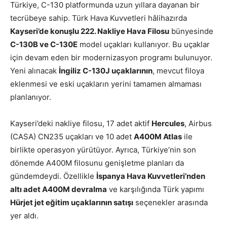
Türkiye, C-130 platformunda uzun yıllara dayanan bir
tecrübeye sahip. Türk Hava Kuvvetleri hâlihazırda
Kayseri’de konuşlu 222. Nakliye Hava Filosu
bünyesinde
C-130B ve C-130E
model uçakları kullanıyor. Bu uçaklar
için devam eden bir modernizasyon programı bulunuyor.
Yeni alınacak
İngiliz C-130J uçaklarının
, mevcut filoya
eklenmesi ve eski uçakların yerini tamamen almaması
planlanıyor.
Kayseri’deki nakliye filosu, 17 adet aktif
Hercules
, Airbus
(CASA) CN235 uçakları ve 10 adet
A400M Atlas
ile
birlikte operasyon yürütüyor. Ayrıca, Türkiye’nin son
dönemde A400M filosunu genişletme planları da
gündemdeydi. Özellikle
İspanya Hava Kuvvetleri’nden
altı adet A400M devralma
ve karşılığında Türk yapımı
Hürjet jet eğitim uçaklarının satışı
seçenekler arasında
yer aldı.