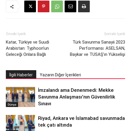
Önceki İçerik
Sonraki İçerik
Katar, Türkiye ve Suudi
Türk Savunma Sanayii 2023
Arabistan: Typhoon’un
Performansı: ASELSAN,
Geleceği Onlara Bağlı
Baykar ve TUSAŞ’ın Yükselişi
İlgili Haberler
Yazarın Diğer İçerikleri
İmzalandı ama Denenmedi: Mekke
Savunma Anlaşması’nın Güvenilirlik
Sınavı
Dünya
Riyad, Ankara ve İslamabad savunmada
tek çatı altında