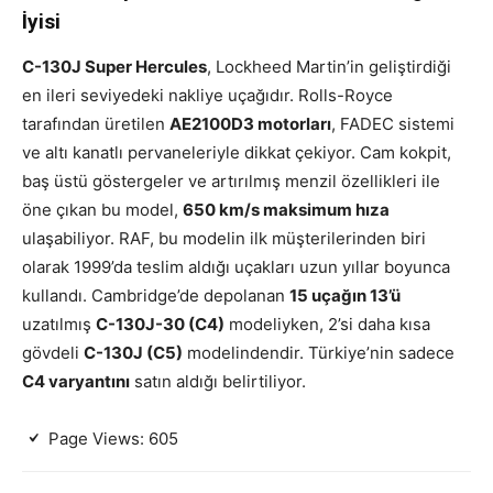
İyisi
C-130J Super Hercules
, Lockheed Martin’in geliştirdiği
en ileri seviyedeki nakliye uçağıdır. Rolls-Royce
tarafından üretilen
AE2100D3 motorları
, FADEC sistemi
ve altı kanatlı pervaneleriyle dikkat çekiyor. Cam kokpit,
baş üstü göstergeler ve artırılmış menzil özellikleri ile
öne çıkan bu model,
650 km/s maksimum hıza
ulaşabiliyor. RAF, bu modelin ilk müşterilerinden biri
olarak 1999’da teslim aldığı uçakları uzun yıllar boyunca
kullandı. Cambridge’de depolanan
15 uçağın 13’ü
uzatılmış
C-130J-30 (C4)
modeliyken, 2’si daha kısa
gövdeli
C-130J (C5)
modelindendir. Türkiye’nin sadece
C4 varyantını
satın aldığı belirtiliyor.
Page Views:
605