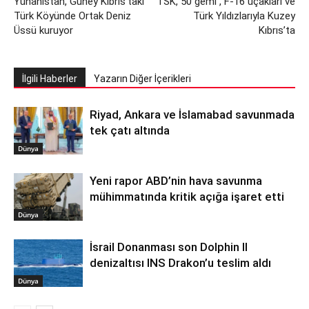
Yunanistan, Güney Kıbrıs’taki
TSK, 50 gemi , F-16 uçakları ve
Türk Köyünde Ortak Deniz
Türk Yıldızlarıyla Kuzey
Üssü kuruyor
Kıbrıs’ta
İlgili Haberler
Yazarın Diğer İçerikleri
Riyad, Ankara ve İslamabad savunmada
tek çatı altında
Dünya
Yeni rapor ABD’nin hava savunma
mühimmatında kritik açığa işaret etti
Dünya
İsrail Donanması son Dolphin II
denizaltısı INS Drakon’u teslim aldı
Dünya