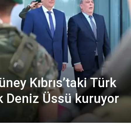
ney Kıbrıs’taki Türk
 Deniz Üssü kuruyor