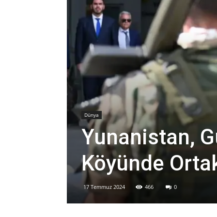
Dünya
Yunanistan, Gü
Köyünde Ortak
17 Temmuz 2024
466
0