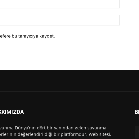
efere bu tarayıcıya kaydet.
KKIMIZDA
B
vunma Dünya’nın dört bir yanından gelen savunma
rlerinin değerlendirildiği bir platformdur. Web sitesi,