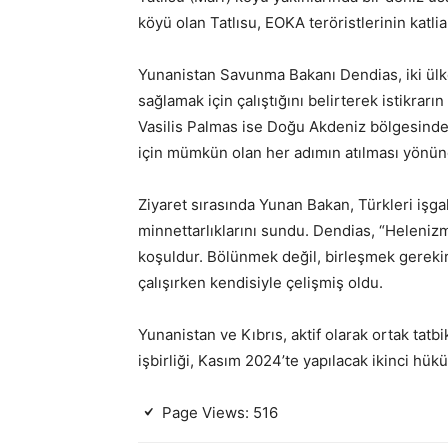
köyü olan Tatlısu, EOKA teröristlerinin katlia
Yunanistan Savunma Bakanı Dendias, iki ülke
sağlamak için çalıştığını belirterek istikra
Vasilis Palmas ise Doğu Akdeniz bölgesinde b
için mümkün olan her adımın atılması yönünd
Ziyaret sırasında Yunan Bakan, Türkleri işga
minnettarlıklarını sundu. Dendias, “Helenizmi
koşuldur. Bölünmek değil, birleşmek gerekir
çalışırken kendisiyle çelişmiş oldu.
Yunanistan ve Kıbrıs, aktif olarak ortak ta
işbirliği, Kasım 2024’te yapılacak ikinci hük
Page Views:
516