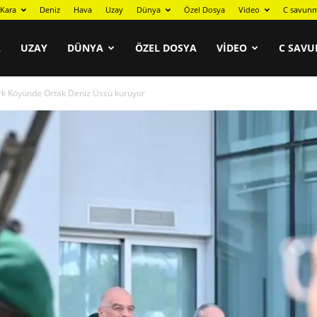
Kara
Deniz
Hava
Uzay
Dünya
Özel Dosya
Video
C savunm
A
UZAY
DÜNYA
ÖZEL DOSYA
VIDEO
C SAVU
ürk Köyünde Ortak Deniz Üssü kuruyor