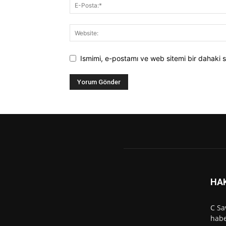
Ismimi, e-postamı ve web sitemi bir dahaki s
HA
C Sa
habe