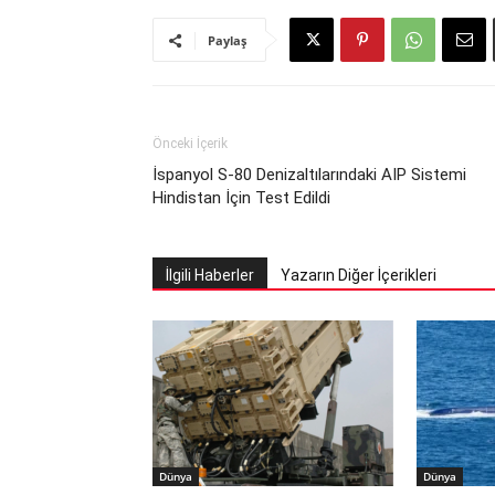
Paylaş
Önceki İçerik
İspanyol S-80 Denizaltılarındaki AIP Sistemi
Hindistan İçin Test Edildi
İlgili Haberler
Yazarın Diğer İçerikleri
Dünya
Dünya