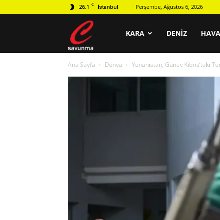
C
26.1
Perşembe, Ağustos 6, 2026
İstanbul
C
KARA
DENIZ
HAV
Ana Sayfa
Dünya
Yunanistan, Güney Kıbrıs’taki T
savunma