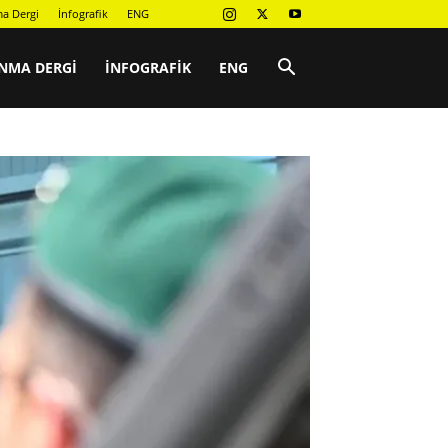
a Dergi
İnfografik
ENG
NMA DERGI
İNFOGRAFIK
ENG