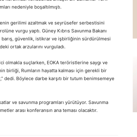
mları nedeniyle boşaltılmıştı.
nin gerilimi azaltmak ve seyrüsefer serbestisini
rın rolüne vurgu yaptı. Güney Kıbrıs Savunma Bakanı
arış, güvenlik, istikrar ve işbirliğinin sürdürülmesi
eki ortak arzularını vurguladı.
lci olmakla suçlarken, EOKA teröristlerine saygı ve
n birliği, Rumların hayatta kalması için gerekli bir
,” dedi. Böylece darbe karşıtı bir tutum benimsemeye
tbikatlar ve savunma programları yürütüyor. Savunma
ümetler arası konferansın ana teması olacaktır.