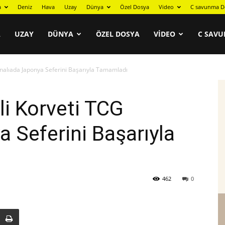
a
Deniz
Hava
Uzay
Dünya
Özel Dosya
Video
C savunma D
A
UZAY
DÜNYA
ÖZEL DOSYA
VIDEO
C SAVU
 Kınalıada Japonya Seferini Başarıyla Tamamladı
lli Korveti TCG
a Seferini Başarıyla
462
0