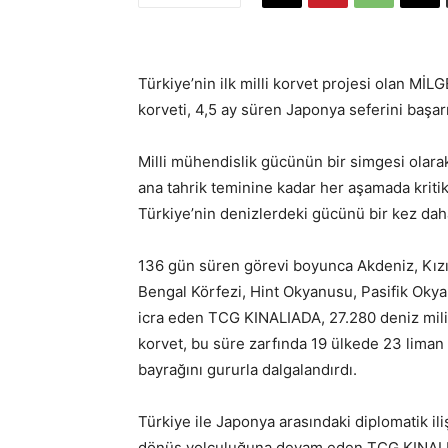
Türkiye’nin ilk milli korvet projesi olan 
korveti, 4,5 ay süren Japonya seferini başa
Milli mühendislik gücünün bir simgesi olar
ana tahrik teminine kadar her aşamada krit
Türkiye’nin denizlerdeki gücünü bir kez daha
136 gün süren görevi boyunca Akdeniz, Kızıl
Bengal Körfezi, Hint Okyanusu, Pasifik Oky
icra eden TCG KINALIADA, 27.280 deniz mili m
korvet, bu süre zarfında 19 ülkede 23 liman 
bayrağını gururla dalgalandırdı.
Türkiye ile Japonya arasındaki diplomatik ili
dönüş yolculuğuna devam eden TCG KINALIA