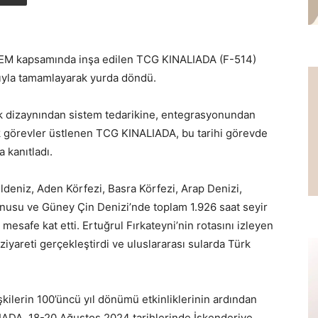
MİLGEM kapsamında inşa edilen TCG KINALIADA (F-514)
rıyla tamamlayarak yurda döndü.
ak dizaynından sistem tedarikine, entegrasyonundan
ik görevler üstlenen TCG KINALIADA, bu tarihi görevde
 kanıtladı.
deniz, Aden Körfezi, Basra Körfezi, Arap Denizi,
anusu ve Güney Çin Denizi’nde toplam 1.926 saat seyir
esafe kat etti. Ertuğrul Fırkateyni’nin rotasını izleyen
ziyareti gerçekleştirdi ve uluslararası sularda Türk
şkilerin 100’üncü yıl dönümü etkinliklerinin ardından
DA, 18-20 Ağustos 2024 tarihlerinde İskenderiye,