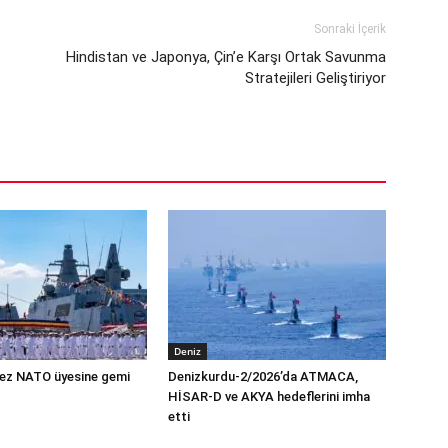
Sonraki İçerik
Hindistan ve Japonya, Çin’e Karşı Ortak Savunma
Stratejileri Geliştiriyor
Deniz
 kez NATO üyesine gemi
Denizkurdu-2/2026’da ATMACA,
HİSAR-D ve AKYA hedeflerini imha
etti