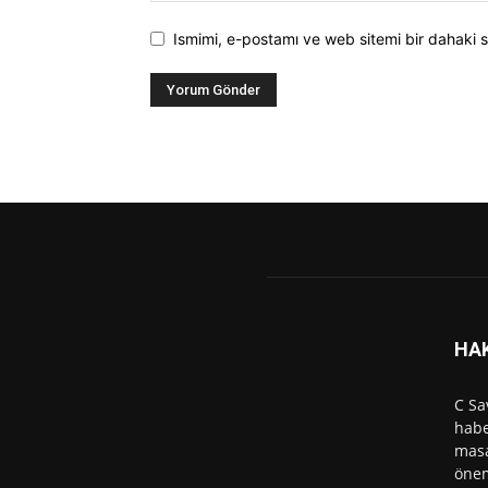
Ismimi, e-postamı ve web sitemi bir dahaki s
HA
C Sa
habe
masa
önem