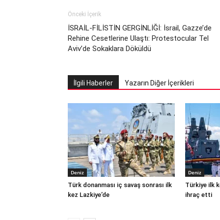
Önceki İçerik
İSRAİL-FİLİSTİN GERGİNLİĞİ: İsrail, Gazze’de
Rehine Cesetlerine Ulaştı: Protestocular Tel
Aviv’de Sokaklara Döküldü
İlgili Haberler
Yazarın Diğer İçerikleri
Deniz
Deniz
Türk donanması iç savaş sonrası ilk
Türkiye ilk
kez Lazkiye’de
ihraç etti