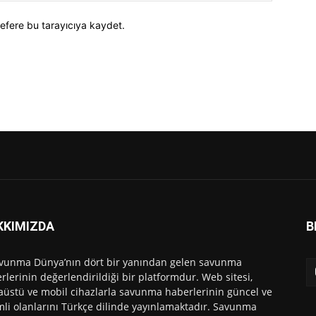
efere bu tarayıcıya kaydet.
KKIMIZDA
B
vunma Dünya’nın dört bir yanından gelen savunma
rlerinin değerlendirildiği bir platformdur. Web sitesi,
üstü ve mobil cihazlarla savunma haberlerinin güncel ve
li olanlarını Türkçe dilinde yayınlamaktadır. Savunma