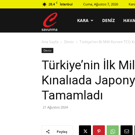
C
28.4
Cuma, Ağustos 7, 2026
Kar
İstanbul
C
KARA
DENIZ
HAV
Ana Sayfa
Deniz
Türkiye’nin İlk Milli Korveti TCG
savunma
Deniz
Türkiye’nin İlk Mi
Kınalıada Japony
Tamamladı
21 Ağustos 2024
Paylaş