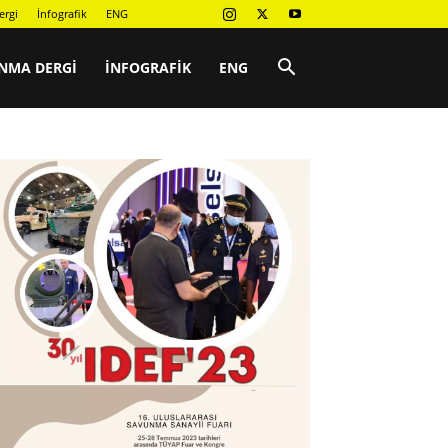
ergi
İnfografik
ENG
NMA DERGI
İNFOGRAFIK
ENG