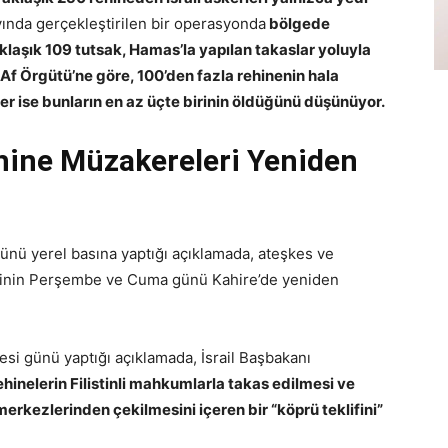
ında gerçekleştirilen bir operasyonda
bölgede
Yaklaşık 109 tutsak, Hamas’la yapılan takaslar yoluyla
 Af Örgütü’ne göre, 100’den fazla rehinenin hala
iler ise bunların en az üçte birinin öldüğünü düşünüyor.
ehine Müzakereleri Yeniden
günü yerel basına yaptığı açıklamada, ateşkes ve
erinin Perşembe ve Cuma günü Kahire’de yeniden
esi günü yaptığı açıklamada, İsrail Başbakanı
 rehinelerin Filistinli mahkumlarla takas edilmesi ve
merkezlerinden çekilmesini içeren bir “köprü teklifini”