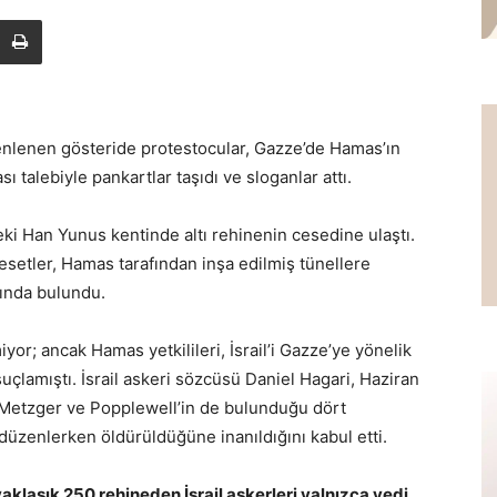
üzenlenen gösteride protestocular, Gazze’de Hamas’ın
ı talebiyle pankartlar taşıdı ve sloganlar attı.
eki Han Yunus kentinde altı rehinenin cesedine ulaştı.
esetler, Hamas tarafından inşa edilmiş tünellere
ında bulundu.
or; ancak Hamas yetkilileri, İsrail’i Gazze’ye yönelik
suçlamıştı. İsrail askeri sözcüsü Daniel Hagari, Haziran
, Metzger ve Popplewell’in de bulunduğu dört
düzenlerken öldürüldüğüne inanıldığını kabul etti.
yaklaşık 250 rehineden İsrail askerleri yalnızca yedi