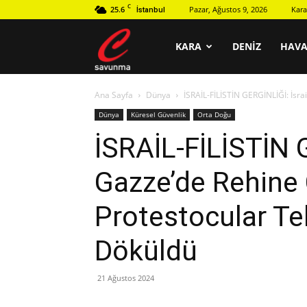
C
25.6
Pazar, Ağustos 9, 2026
Kara
İstanbul
C
KARA
DENIZ
HAV
Ana Sayfa
Dünya
İSRAİL-FİLİSTİN GERGİNLİĞİ: İsra
savunma
Dünya
Küresel Güvenlik
Orta Doğu
İSRAİL-FİLİSTİN G
Gazze’de Rehine 
Protestocular Te
Döküldü
21 Ağustos 2024