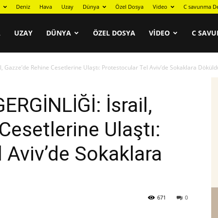
Deniz
Hava
Uzay
Dünya
Özel Dosya
Video
C savunma De
A
UZAY
DÜNYA
ÖZEL DOSYA
VIDEO
C SAVU
il, Gazze’de Rehine Cesetlerine Ulaştı: Protestocular Tel Aviv’de Sokaklara Döküld
ERGİNLİĞİ: İsrail,
Cesetlerine Ulaştı:
l Aviv’de Sokaklara
671
0