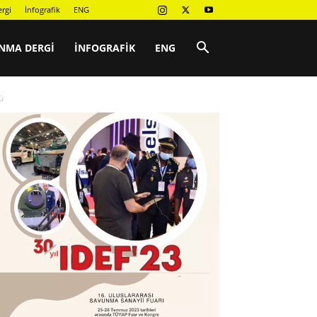
rgi
İnfografik
ENG
NMA DERGI
İNFOGRAFIK
ENG
ü