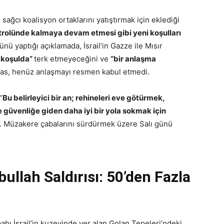
sağcı koalisyon ortaklarını yatıştırmak için eklediği
ontrolünde kalmaya devam etmesi gibi yeni koşulları
nü yaptığı açıklamada, İsrail’in Gazze ile Mısır
r koşulda”
terk etmeyeceğini ve
“bir anlaşma
as, henüz anlaşmayı resmen kabul etmedi.
“
Bu belirleyici bir an; rehineleri eve götürmek,
e güvenliğe giden daha iyi bir yola sokmak için
. Müzakere çabalarını sürdürmek üzere Salı günü
ullah Saldırısı: 50’den Fazla
hı İsrail’in kuzeyinde yer alan Golan Tepeleri’ndeki