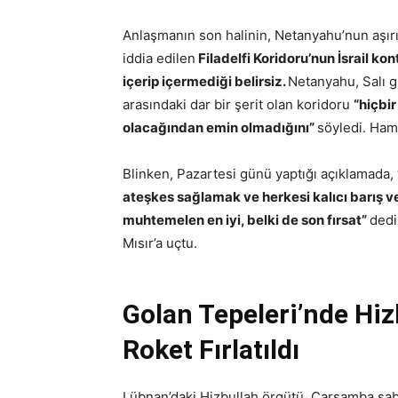
Anlaşmanın son halinin, Netanyahu’nun aşırı 
iddia edilen
Filadelfi Koridoru’nun İsrail k
içerip içermediği belirsiz.
Netanyahu, Salı gü
arasındaki dar bir şerit olan koridoru
“hiçbi
olacağından emin olmadığını”
söyledi. Ham
Blinken, Pazartesi günü yaptığı açıklamada, 
ateşkes sağlamak ve herkesi kalıcı barış v
muhtemelen en iyi, belki de son fırsat”
dedi
Mısır’a uçtu.
Golan Tepeleri’nde Hizb
Roket Fırlatıldı
Lübnan’daki Hizbullah örgütü, Çarşamba saba