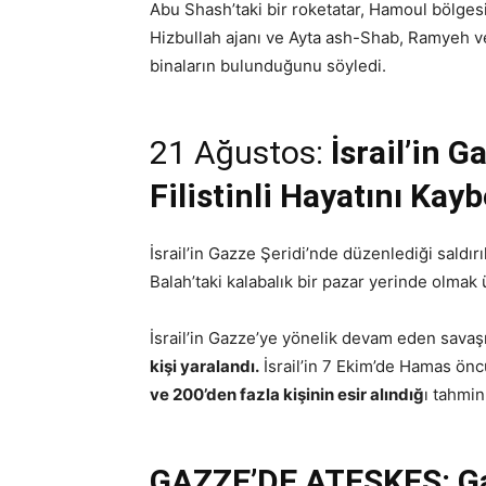
Abu Shash’taki bir roketatar, Hamoul bölgesin
Hizbullah ajanı ve Ayta ash-Shab, Ramyeh ve
binaların bulunduğunu söyledi.
21 Ağustos:
İsrail’in G
Filistinli Hayatını Kayb
İsrail’in Gazze Şeridi’nde düzenlediği saldır
Balah’taki kalabalık bir pazar yerinde olmak ü
İsrail’in Gazze’ye yönelik devam eden sava
kişi yaralandı.
İsrail’in 7 Ekim’de Hamas önc
ve 200’den fazla kişinin esir alındığ
ı tahmin
GAZZE’DE ATEŞKES: Ga