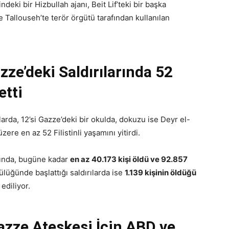
deki bir Hizbullah ajanı, Beit Lif’teki bir başka
 Tallouseh’te terör örgütü tarafından kullanılan
azze’deki Saldırılarında 52
etti
ılarda, 12’si Gazze’deki bir okulda, dokuzu ise Deyr el-
zere en az 52 Filistinli yaşamını yitirdi.
şında, bugüne kadar
en az 40.173 kişi öldü ve 92.857
ülüğünde başlattığı saldırılarda ise
1.139 kişinin öldüğü
 ediliyor.
zze Ateşkesi İçin ABD ve