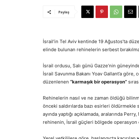
Paylaş
İsrail’in Tel Aviv kentinde 19 Ağustos’ta d
elinde bulunan rehinelerin serbest bırakılmas
İsrail ordusu, Salı günü Gazze’nin güneyind
İsrail Savunma Bakanı Yoav Gallant’a göre, c
düzenlenen
“karmaşık bir operasyon”
sıras
Rehinelerin nasıl ve ne zaman öldüğü bilinmiy
önceki saldırılarda bazı esirleri öldürmekle 
ayında yaptığı açıklamada, aralarında Perry
rehinenin, İsrail güçleri bölgede operasyon 
Yerel yetkililere göre, başlangıçta kaçırılan