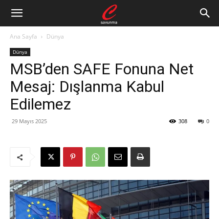
Ana Sayfa
Dünya
Dünya
MSB’den SAFE Fonuna Net
Mesaj: Dışlanma Kabul
Edilemez
29 Mayıs 2025
308
0