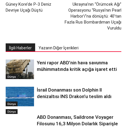
Güney Kore’de P-3 Deniz
Ukrayna’nın “Örümcek Ağı”
Devriye Uçağı Düştü
Operasyonu “Rusya’nın Pearl
Harbor’ı”na dönüştü: 40’tan
Fazla Rus Bombardıman Uçağı
Vuruldu
İlgili Haberler
Yazarın Diğer İçerikleri
Yeni rapor ABD’nin hava savunma
mühimmatında kritik açığa işaret etti
Dünya
İsrail Donanması son Dolphin II
denizaltısı INS Drakon’u teslim aldı
Dünya
Dünya
ABD Donanması, Saildrone Voyager
Filosunu 16,3 Milyon Dolarlık Siparişle