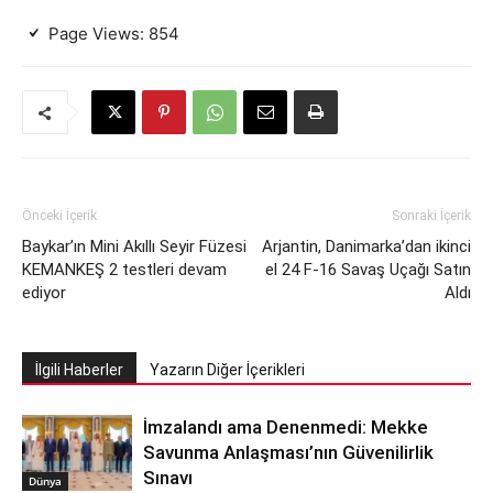
Page Views:
854
Önceki İçerik
Sonraki İçerik
Baykar’ın Mini Akıllı Seyir Füzesi
Arjantin, Danimarka’dan ikinci
KEMANKEŞ 2 testleri devam
el 24 F-16 Savaş Uçağı Satın
ediyor
Aldı
İlgili Haberler
Yazarın Diğer İçerikleri
İmzalandı ama Denenmedi: Mekke
Savunma Anlaşması’nın Güvenilirlik
Sınavı
Dünya