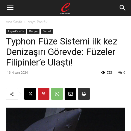
Ana Sayfa
Asya-Pasifik
Asya-Pasifik
Dünya
Genel
Typhon Füze Sistemi ilk kez
Denizaşırı Görevde: Füzeler
Filipinler’e Ulaştı!
16 Nisan 2024
723
0