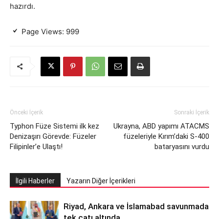
hazırdı.
Page Views:
999
Önceki İçerik
Sonraki İçerik
Typhon Füze Sistemi ilk kez
Ukrayna, ABD yapımı ATACMS
Denizaşırı Görevde: Füzeler
füzeleriyle Kırım’daki S-400
Filipinler’e Ulaştı!
bataryasını vurdu
İlgili Haberler
Yazarın Diğer İçerikleri
Riyad, Ankara ve İslamabad savunmada
tek çatı altında