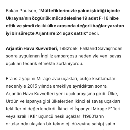
Bakan Poulsen,
“Müttefiklerimizle yakın işbirliği içinde
Ukrayna’nın özgürlük mücadelesine 19 adet F-16 hibe
ettik ve şimdi de iki ülke arasında değerli bağlar yaratan
iyi bir süreçte Arjantin’e 24 uçak sattık”
dedi.
Arjantin Hava Kuvvetleri,
1982’deki Falkland Savaşı’ndan
sonra uygulanan İngiliz ambargosu nedeniyle yeni savaş
uçakları tedarik etmekte zorlanıyordu.
Fransız yapımı Mirage avcı uçakları, bütçe kısıtlamaları
nedeniyle 2015 yılında emekliye ayrıldıktan sonra,
Arjantin Hava Kuvvetleri yeni uçak arayışına girdi. Ülke,
Ürdün ve İspanya gibi ülkelerden ikinci el savaş uçakları
tekliflerini değerlendirdi. İkinci el İspanyol Mirage F1’leri
veya İsrailli Kfir üçüncü nesil uçakları (1960’ların
ortalarında ulaşılan bir teknoloji düzeyine sahip) satın