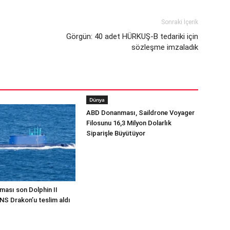
Sonraki İçerik
Görgün: 40 adet HÜRKUŞ-B tedariki için
sözleşme imzaladık
Dünya
ABD Donanması, Saildrone Voyager
Filosunu 16,3 Milyon Dolarlık
Siparişle Büyütüyor
ması son Dolphin II
INS Drakon’u teslim aldı