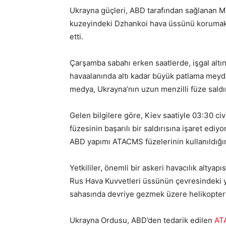
Ukrayna güçleri, ABD tarafından sağlanan M
kuzeyindeki Dzhankoi hava üssünü korumak
etti.
Çarşamba sabahı erken saatlerde, işgal altı
havaalanında altı kadar büyük patlama meydan
medya, Ukrayna’nın uzun menzilli füze saldırı
Gelen bilgilere göre, Kiev saatiyle 03:30 ci
füzesinin başarılı bir saldırısına işaret ediy
ABD yapımı ATACMS füzelerinin kullanıldığını
Yetkililer, önemli bir askeri havacılık altya
Rus Hava Kuvvetleri üssünün çevresindeki yol
sahasında devriye gezmek üzere helikopterl
Ukrayna Ordusu, ABD’den tedarik edilen
ATA