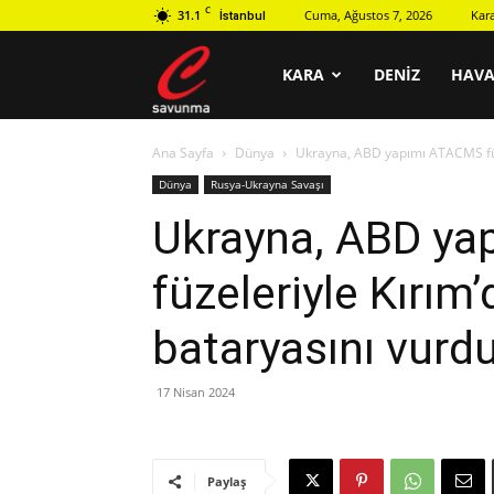
C
31.1
Cuma, Ağustos 7, 2026
Kar
İstanbul
C
KARA
DENIZ
HAV
Ana Sayfa
Dünya
Ukrayna, ABD yapımı ATACMS füze
savunma
Dünya
Rusya-Ukrayna Savaşı
Ukrayna, ABD y
füzeleriyle Kırım
bataryasını vurd
17 Nisan 2024
Paylaş