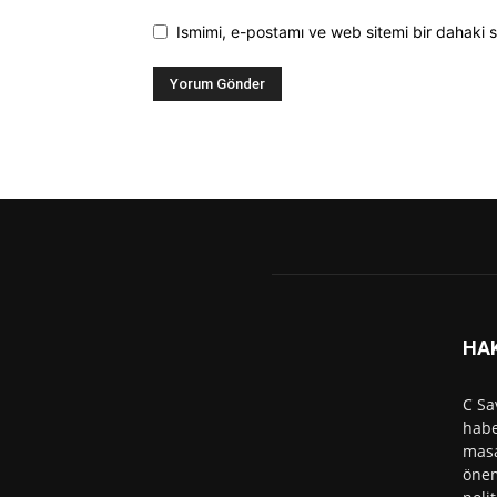
Ismimi, e-postamı ve web sitemi bir dahaki s
HA
C Sa
habe
masa
önem