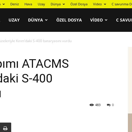
a
Deniz
Hava
Uzay
Dünya
Özel Dosya
Video
C savunma D
A
UZAY
DÜNYA
ÖZEL DOSYA
VIDEO
C SAVU
leriyle Kırım’daki S-400 bataryasını vurdu
apımı ATACMS
’daki S-400
u
483
0