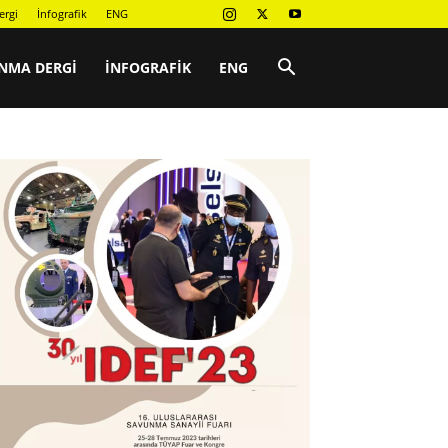
ergi
İnfografik
ENG
NMA DERGI
İNFOGRAFIK
ENG