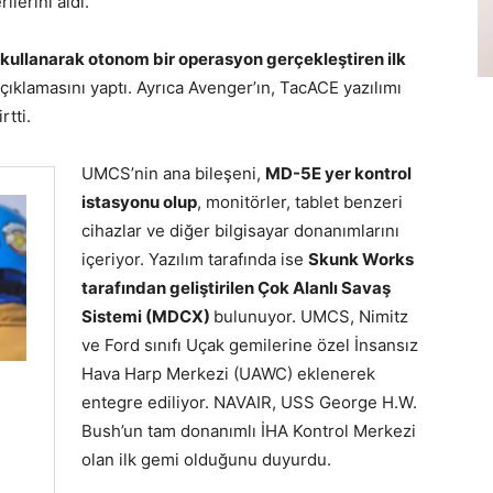
ilerini aldı.
kullanarak otonom bir operasyon gerçekleştiren ilk
açıklamasını yaptı. Ayrıca Avenger’ın, TacACE yazılımı
tti.
UMCS’nin ana bileşeni,
MD-5E yer kontrol
istasyonu olup
, monitörler, tablet benzeri
cihazlar ve diğer bilgisayar donanımlarını
içeriyor. Yazılım tarafında ise
Skunk Works
tarafından geliştirilen Çok Alanlı Savaş
Sistemi (MDCX)
bulunuyor. UMCS, Nimitz
ve Ford sınıfı Uçak gemilerine özel İnsansız
Hava Harp Merkezi (UAWC) eklenerek
entegre ediliyor. NAVAIR, USS George H.W.
Bush’un tam donanımlı İHA Kontrol Merkezi
olan ilk gemi olduğunu duyurdu.