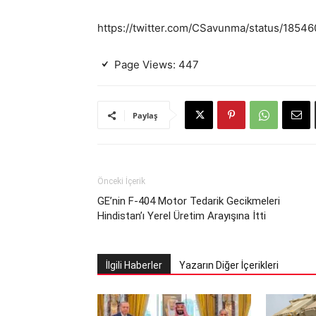
https://twitter.com/CSavunma/status/185
Page Views:
447
Paylaş
Önceki İçerik
GE’nin F-404 Motor Tedarik Gecikmeleri
Hindistan’ı Yerel Üretim Arayışına İtti
İlgili Haberler
Yazarın Diğer İçerikleri