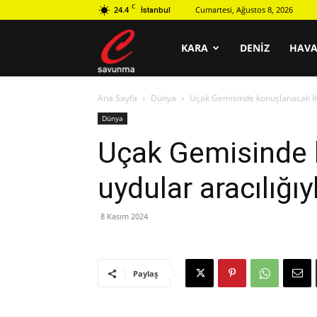
C
24.4
Cumartesi, Ağustos 8, 2026
İstanbul
C
KARA
DENIZ
HAV
Ana Sayfa
Dünya
Uçak Gemisinde konuşlanacak İHA 
savunma
Dünya
Uçak Gemisinde 
uydular aracılığıy
8 Kasım 2024
Paylaş