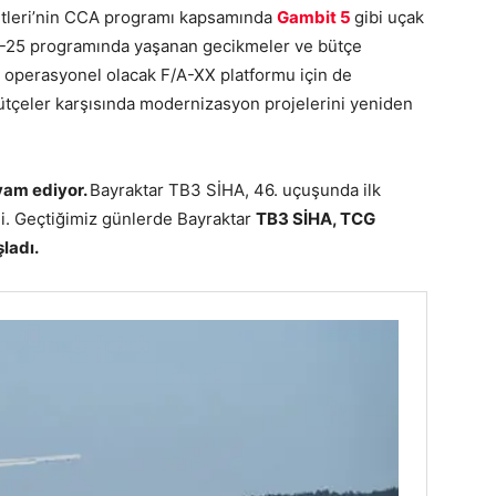
etleri’nin CCA programı kapsamında
Gambit 5
gibi uçak
 MQ-25 programında yaşanan gecikmeler ve bütçe
a operasyonel olacak F/A-XX platformu için de
bütçeler karşısında modernizasyon projelerini yeniden
vam ediyor.
Bayraktar TB3 SİHA, 46. uçuşunda ilk
di. Geçtiğimiz günlerde Bayraktar
TB3 SİHA, TCG
ladı.