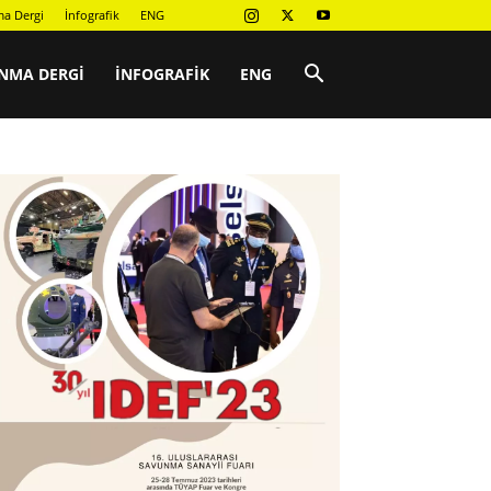
a Dergi
İnfografik
ENG
NMA DERGI
İNFOGRAFIK
ENG