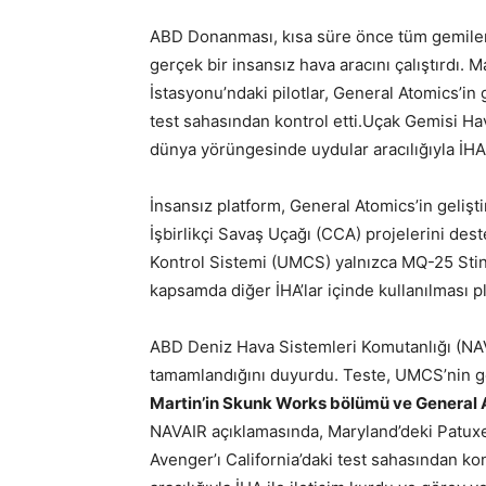
ABD Donanması, kısa süre önce tüm gemilere
gerçek bir insansız hava aracını çalıştırdı
İstasyonu’ndaki pilotlar, General Atomics’in 
test sahasından kontrol etti.Uçak Gemisi Ha
dünya yörüngesinde uydular aracılığıyla İHA i
İnsansız platform, General Atomics’in geliştir
İşbirlikçi Savaş Uçağı (CCA) projelerini des
Kontrol Sistemi (UMCS) yalnızca MQ-25 Sting
kapsamda diğer İHA’lar içinde kullanılması p
ABD Deniz Hava Sistemleri Komutanlığı (NAVA
tamamlandığını duyurdu. Teste, UMCS’nin ge
Martin’in Skunk Works bölümü ve General A
NAVAIR açıklamasında, Maryland’deki Patuxe
Avenger’ı California’daki test sahasından k