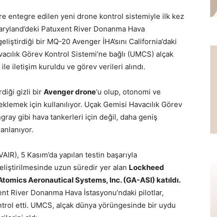
 entegre edilen yeni drone kontrol sistemiyle ilk kez
. Maryland’deki Patuxent River Donanma Hava
geliştirdiği bir MQ-20 Avenger İHA’sını California’daki
vacılık Görev Kontrol Sistemi’ne bağlı (UMCS) alçak
le iletişim kuruldu ve görev verileri alındı.
diği gizli bir
Avenger drone
‘u olup, otonomi ve
teklemek için kullanılıyor. Uçak Gemisi Havacılık Görev
ray gibi hava tankerleri için değil, daha geniş
lanlanıyor.
IR), 5 Kasım’da yapılan testin başarıyla
liştirilmesinde uzun süredir yer alan
Lockheed
tomics Aeronautical Systems, Inc. (GA-ASI) katıldı.
nt River Donanma Hava İstasyonu’ndaki pilotlar,
ontrol etti. UMCS, alçak dünya yörüngesinde bir uydu