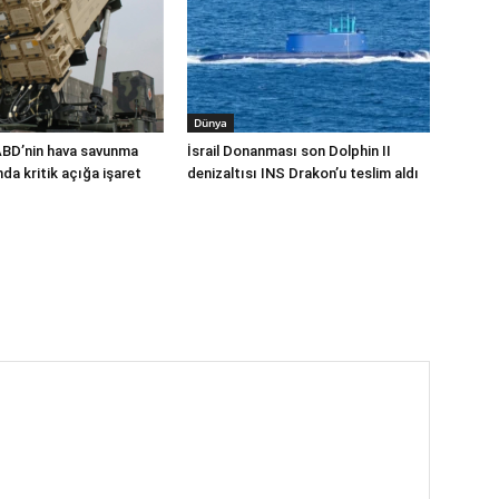
Dünya
ABD’nin hava savunma
İsrail Donanması son Dolphin II
a kritik açığa işaret
denizaltısı INS Drakon’u teslim aldı