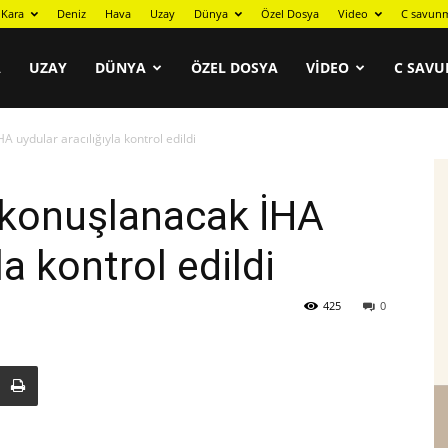
Kara
Deniz
Hava
Uzay
Dünya
Özel Dosya
Video
C savunm
A
UZAY
DÜNYA
ÖZEL DOSYA
VIDEO
C SAVU
uydular aracılığıyla kontrol edildi
konuşlanacak İHA
la kontrol edildi
425
0