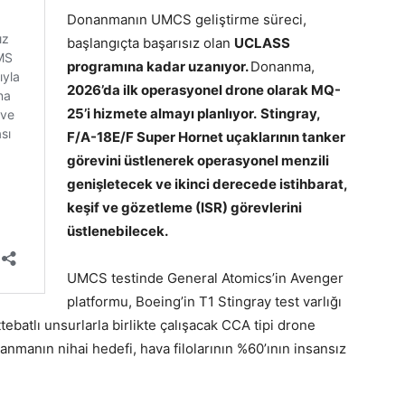
Donanmanın UMCS geliştirme süreci,
başlangıçta başarısız olan
UCLASS
programına kadar uzanıyor.
Donanma,
2026’da ilk operasyonel drone olarak MQ-
25’i hizmete almayı planlıyor.
Stingray,
F/A-18E/F Super Hornet uçaklarının tanker
görevini üstlenerek operasyonel menzili
genişletecek ve ikinci derecede istihbarat,
keşif ve gözetleme (ISR) görevlerini
üstlenebilecek.
UMCS testinde General Atomics’in Avenger
platformu, Boeing’in T1 Stingray test varlığı
ebatlı unsurlarla birlikte çalışacak CCA tipi drone
anmanın nihai hedefi, hava filolarının %60’ının insansız