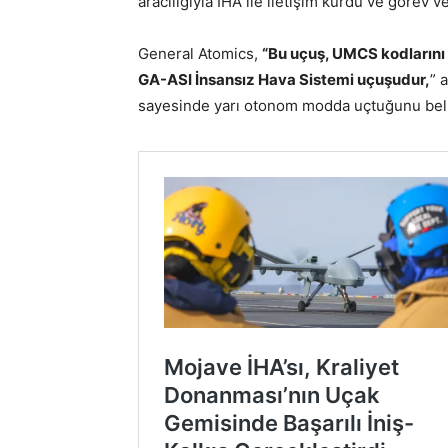
aracılığıyla İHA ile iletişim kurdu ve görev ver
General Atomics,
“Bu uçuş, UMCS kodlarını 
GA-ASI İnsansız Hava Sistemi uçuşudur,
” 
sayesinde yarı otonom modda uçtuğunu belir