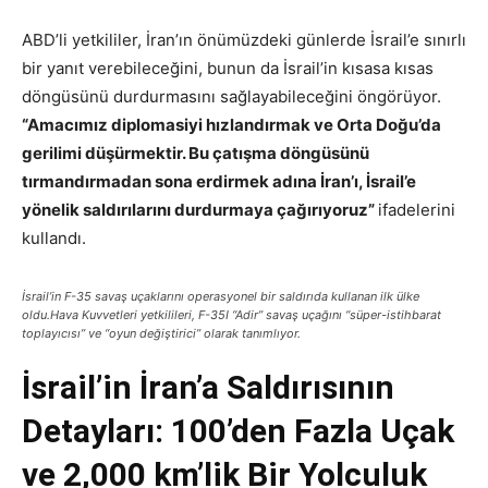
ABD’li yetkililer, İran’ın önümüzdeki günlerde İsrail’e sınırlı
bir yanıt verebileceğini, bunun da İsrail’in kısasa kısas
döngüsünü durdurmasını sağlayabileceğini öngörüyor.
“Amacımız diplomasiyi hızlandırmak ve Orta Doğu’da
gerilimi düşürmektir. Bu çatışma döngüsünü
tırmandırmadan sona erdirmek adına İran’ı, İsrail’e
yönelik saldırılarını durdurmaya çağırıyoruz”
ifadelerini
kullandı.
İsrail’in F-35 savaş uçaklarını operasyonel bir saldırıda kullanan ilk ülke
oldu.Hava Kuvvetleri yetkilileri, F-35I “Adir” savaş uçağını “süper-istihbarat
toplayıcısı” ve “oyun değiştirici” olarak tanımlıyor.
İsrail’in İran’a Saldırısının
Detayları: 100’den Fazla Uçak
ve 2,000 km’lik Bir Yolculuk