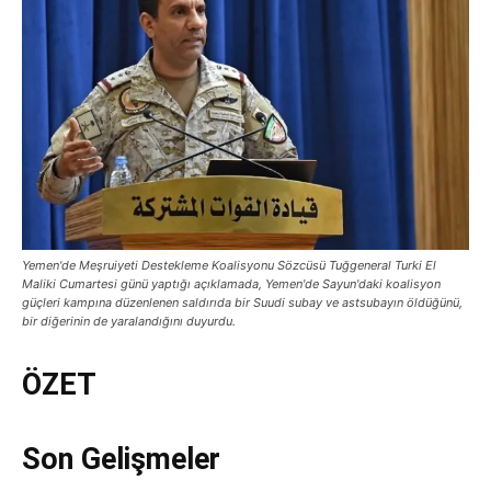
Yemen'de Meşruiyeti Destekleme Koalisyonu Sözcüsü Tuğgeneral Turki El
Maliki Cumartesi günü yaptığı açıklamada, Yemen'de Sayun'daki koalisyon
güçleri kampına düzenlenen saldırıda bir Suudi subay ve astsubayın öldüğünü,
bir diğerinin de yaralandığını duyurdu.
ÖZET
Son Gelişmeler