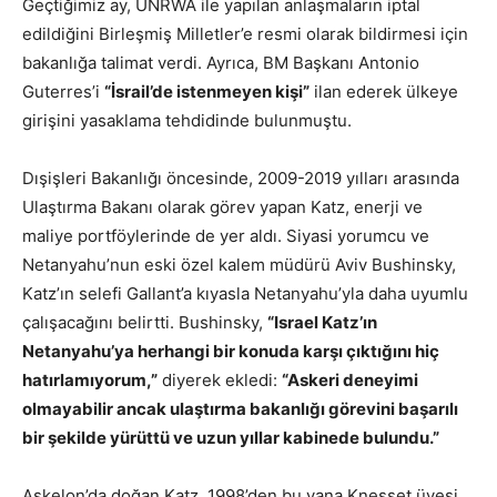
Geçtiğimiz ay, UNRWA ile yapılan anlaşmaların iptal
edildiğini Birleşmiş Milletler’e resmi olarak bildirmesi için
bakanlığa talimat verdi. Ayrıca, BM Başkanı Antonio
Guterres’i
“İsrail’de istenmeyen kişi”
ilan ederek ülkeye
girişini yasaklama tehdidinde bulunmuştu.
Dışişleri Bakanlığı öncesinde, 2009-2019 yılları arasında
Ulaştırma Bakanı olarak görev yapan Katz, enerji ve
maliye portföylerinde de yer aldı. Siyasi yorumcu ve
Netanyahu’nun eski özel kalem müdürü Aviv Bushinsky,
Katz’ın selefi Gallant’a kıyasla Netanyahu’yla daha uyumlu
çalışacağını belirtti. Bushinsky,
“Israel Katz’ın
Netanyahu’ya herhangi bir konuda karşı çıktığını hiç
hatırlamıyorum,”
diyerek ekledi:
“Askeri deneyimi
olmayabilir ancak ulaştırma bakanlığı görevini başarılı
bir şekilde yürüttü ve uzun yıllar kabinede bulundu.”
Aşkelon’da doğan Katz, 1998’den bu yana Knesset üyesi