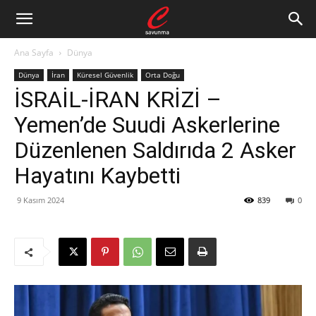
Ana Sayfa
Dünya
Dünya
İran
Küresel Güvenlik
Orta Doğu
İSRAİL-İRAN KRİZİ –
Yemen’de Suudi Askerlerine
Düzenlenen Saldırıda 2 Asker
Hayatını Kaybetti
9 Kasım 2024
839
0