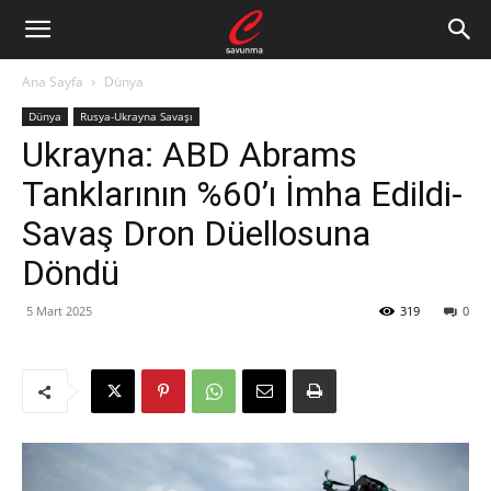
Ana Sayfa
Dünya
Dünya
Rusya-Ukrayna Savaşı
Ukrayna: ABD Abrams
Tanklarının %60’ı İmha Edildi-
Savaş Dron Düellosuna
Döndü
5 Mart 2025
319
0