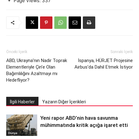
Page Views:
337
Önceki İçerik
Sonraki İçerik
ABD, Ukrayna’nın Nadir Toprak
İspanya, HÜRJET Projesine
Elementleriyle Çin’e Olan
Airbus’da Dahil Etmek İstiyor
Bağımlılığını Azaltmayı mı
Hedefliyor?
İlgili Haberler
Yazarın Diğer İçerikleri
Yeni rapor ABD’nin hava savunma
mühimmatında kritik açığa işaret etti
Dünya