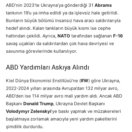
ABD’nin 2023’te Ukrayna’ya gönderdiği 31
Abrams
tankının 19’u ya imha edildi ya da işlevsiz hale getirildi.
Bunların büyük bölümü insansız hava aracı saldırılarıyla
hedef alındı. Kalan tankların büyük kısmı ise cephe
hattından çekildi. Ayrıca,
NATO
tarafından sağlanan
F-16
savaş uçakları da saldırılardan çok hava devriyesi ve
savunma görevlerinde kullanılıyor.
ABD Yardımları Askıya Alındı
Kiel Dünya Ekonomisi Enstitüsü’ne (
IfW
) göre Ukrayna,
2022-2024 yılları arasında Avrupa’dan 132 milyar avro,
ABD’den ise 114 milyar avro mali yardım aldı. Ancak ABD
Başkanı
Donald Trump
, Ukrayna Devlet Başkanı
Volodymyr Zelenskyi
‘ye baskı yapmak ve müzakereleri
başlatmaya zorlamak amacıyla yeni yardım paketlerini
şimdilik durdurdu.