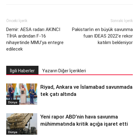
Önceki İçerik
Sonraki İçerik
Demir: AESA radarı AKINCI
Pakistan’ın en büyük savunma
TİHA ardından F-16
fuarı IDEAS 2022’e rekor
nihayetinde MMU’ya entegre
katılım bekleniyor
edilecek
İlgili Haberler
Yazarın Diğer İçerikleri
Riyad, Ankara ve İslamabad savunmada
tek çatı altında
Dünya
Yeni rapor ABD’nin hava savunma
mühimmatında kritik açığa işaret etti
Dünya