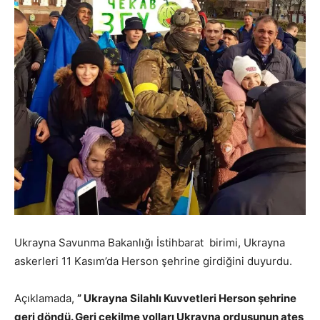
Ukrayna Savunma Bakanlığı İstihbarat birimi, Ukrayna
askerleri 11 Kasım’da Herson şehrine girdiğini duyurdu.
Açıklamada,
” Ukrayna Silahlı Kuvvetleri Herson şehrine
geri döndü. Geri çekilme yolları Ukrayna ordusunun ateş