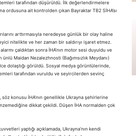
temleri tarafından düşürüldü. İlk değerlendirmelere
yna ordusuna ait kontrolden çıkan Bayraktar TB2 SİHA’sı
ılarını arttırmasıyla neredeyse günlük bir olay haline
eyici nitelikte ve her zaman bir saldırıyı işaret etmez.
alarmı çaldıktan sonra İHA’nın motor sesi duyuldu ve
n ünlü Maidan Nezalezhnosti (Bağımsızlık Meydanı)
lce dolaştığı görüldü. Sosyal medya görüntülerinde,
mleri tarafından vuruldu ve seyircilerden sevinç
 söz konusu İHA’nın genellikle Ukrayna şehirlerine
benzemediğine dikkat çekildi. Düşen İHA normalden çok
kuvvetleri yaptığı açıklamada, Ukrayna’nın kendi