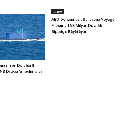
Dünya
ABD Donanması, Saildrone Voyager
Filosunu 16,3 Milyon Dolarlık
Siparişle Büyütüyor
ması son Dolphin II
INS Drakon’u teslim aldı