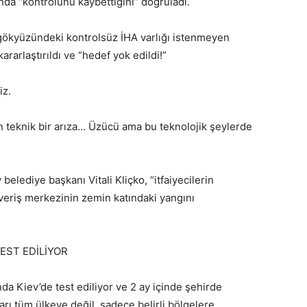
ında “kontrolünü kaybettiğini” doğruladı.
gökyüzündeki kontrolsüz İHA varlığı istenmeyen
rarlaştırıldı ve “hedef yok edildi!”
iz.
 teknik bir arıza… Üzücü ama bu teknolojik şeylerde
elediye başkanı Vitali Kliçko, “itfaiyecilerin
şveriş merkezinin zemin katındaki yangını
TEST EDİLİYOR
anda Kiev’de test ediliyor ve 2 ay içinde şehirde
arı tüm ülkeye değil, sadece belirli bölgelere