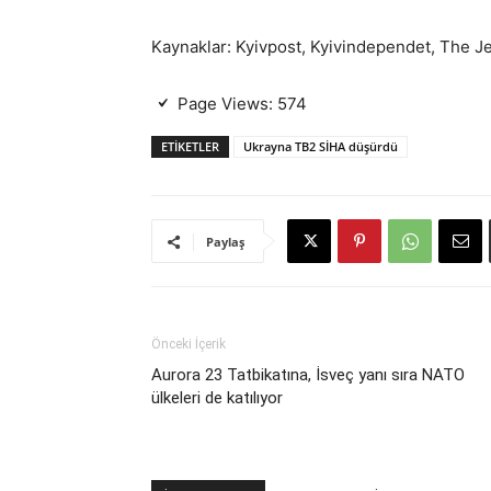
Kaynaklar: Kyivpost, Kyivindependet, The J
Page Views:
574
ETIKETLER
Ukrayna TB2 SİHA düşürdü
Paylaş
Önceki İçerik
Aurora 23 Tatbikatına, İsveç yanı sıra NATO
ülkeleri de katılıyor