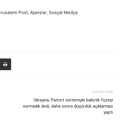
erusalem Post, Ajanslar, Sosyal Medya
Sonraki İçerik
Ukrayna, Patriot sistemiyle balistik füzeyi
vurmadık dedi, daha sonra düşürdük açıklaması
yaptı