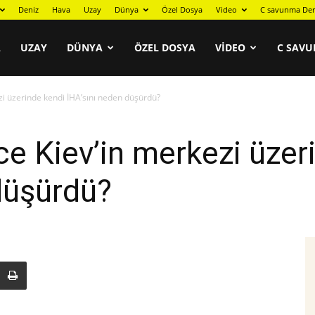
Deniz
Hava
Uzay
Dünya
Özel Dosya
Video
C savunma Der
A
UZAY
DÜNYA
ÖZEL DOSYA
VIDEO
C SAVU
i üzerinde kendi İHA’sını neden düşürdü?
e Kiev’in merkezi üzer
düşürdü?