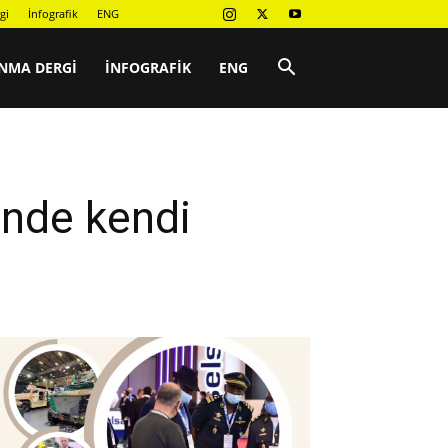
gi
İnfografik
ENG
NMA DERGI
İNFOGRAFIK
ENG
inde kendi