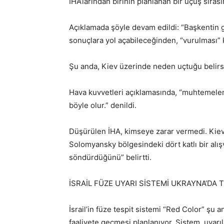
İHA’larından birinin planlanan bir uçuş sıras
Açıklamada şöyle devam edildi: “Başkentin 
sonuçlara yol açabileceğinden, “vurulması” ka
Şu anda, Kiev üzerinde neden uçtuğu belirs
Hava kuvvetleri açıklamasında, “muhtemelen
böyle olur.” denildi.
Düşürülen İHA, kimseye zarar vermedi. Kiev b
Solomyansky bölgesindeki dört katlı bir alı
söndürdüğünü” belirtti.
İSRAİL FÜZE UYARI SİSTEMİ UKRAYNA’DA 
İsrail’in füze tespit sistemi “Red Color” şu 
faaliyete geçmesi planlanıyor. Sistem, uyarıl